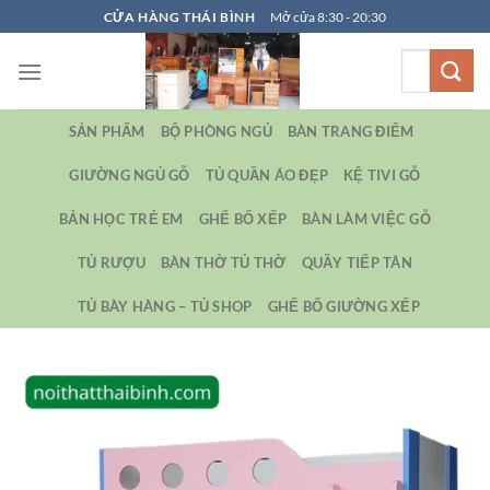
Bỏ
CỬA HÀNG THÁI BÌNH
Mở cửa 8:30 - 20:30
qua
Tìm
nội
kiếm:
dung
SẢN PHẨM
BỘ PHÒNG NGỦ
BÀN TRANG ĐIỂM
GIƯỜNG NGỦ GỖ
TỦ QUẦN ÁO ĐẸP
KỆ TIVI GỖ
BẢN HỌC TRẺ EM
GHẾ BỐ XẾP
BÀN LÀM VIỆC GỖ
TỦ RƯỢU
BÀN THỜ TỦ THỜ
QUẦY TIẾP TÂN
TỦ BÀY HÀNG – TỦ SHOP
GHẾ BỐ GIƯỜNG XẾP