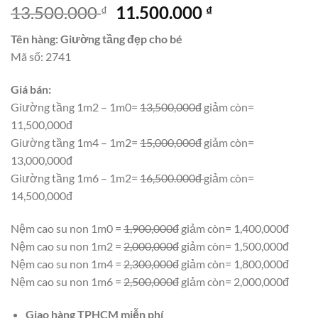
Giá
Giá
13.500.000
11.500.000
₫
₫
gốc
hiện
Tên hàng: Giường tầng đẹp cho bé
là:
tại
Mã số: 2741
13.500.000 ₫.
là:
11.500.000 ₫.
Giá bán:
Giường tầng 1m2 – 1m0=
13,500,000đ
giảm còn=
11,500,000đ
Giường tầng 1m4 – 1m2=
15,000,000đ
giảm còn=
13,000,000đ
Giường tầng 1m6 – 1m2=
16,500.000đ
giảm còn=
14,500,000đ
Nệm cao su non 1m0 =
1,900,000đ
giảm còn= 1,400,000đ
Nệm cao su non 1m2 =
2,000,000đ
giảm còn= 1,500,000đ
Nệm cao su non 1m4 =
2,300,000đ
giảm còn= 1,800,000đ
Nệm cao su non 1m6 =
2,500,000đ
giảm còn= 2,000,000đ
Giao hàng TPHCM miễn phí