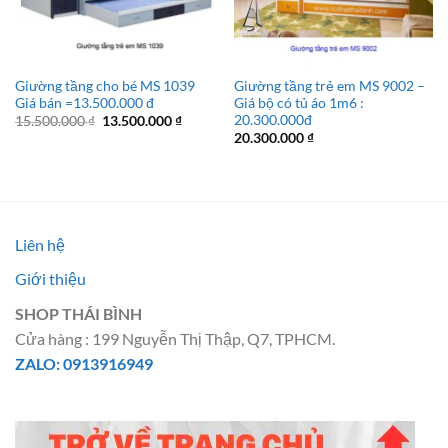
Giường tầng cho bé MS 1039
Giường tầng trẻ em MS 9002 –
Giá bán =13.500.000 đ
Giá bộ có tủ áo 1m6 :
20.300.000đ
Giá
Giá
15.500.000
₫
13.500.000
₫
gốc
hiện
20.300.000
₫
là:
tại
15.500.000 ₫.
là:
13.500.000 ₫.
Liên hệ
Giới thiệu
SHOP THÁI BÌNH
Cửa hàng : 199 Nguyễn Thị Thập, Q7, TPHCM.
ZALO: 0913916949