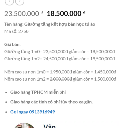
Giá
Giá
23.500.000
18.500.000
₫
₫
gốc
hiện
Tên hàng: Giường tầng kết hợp bàn học tủ áo
là:
tại
Mã số: 2758
23.500.000 ₫.
là:
18.500.000 ₫.
Giá bán:
Giường tầng 1m0=
23,500,000đ
giảm còn= 18,500,000đ
Giường tầng 1m2=
24,500,000đ
giảm còn= 19,500,000đ
Nệm cao su non 1m0 =
1,950,000đ
giảm còn= 1,450,000đ
Nệm cao su non 1m2 =
2,000,000đ
giảm còn= 1,500,000đ
Giao hàng TPHCM miễn phí
Giao hàng các tỉnh có phí tùy theo xa gần.
Gọi ngay 0913916949