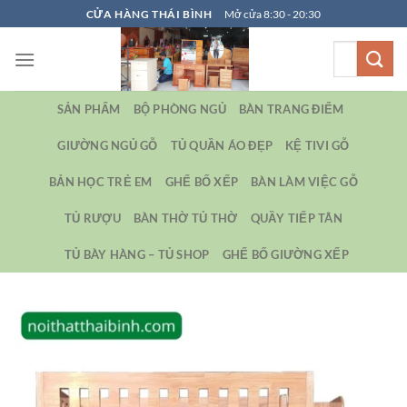
Bỏ
CỬA HÀNG THÁI BÌNH
Mở cửa 8:30 - 20:30
qua
Tìm
nội
kiếm:
dung
SẢN PHẨM
BỘ PHÒNG NGỦ
BÀN TRANG ĐIỂM
GIƯỜNG NGỦ GỖ
TỦ QUẦN ÁO ĐẸP
KỆ TIVI GỖ
BẢN HỌC TRẺ EM
GHẾ BỐ XẾP
BÀN LÀM VIỆC GỖ
TỦ RƯỢU
BÀN THỜ TỦ THỜ
QUẦY TIẾP TÂN
TỦ BÀY HÀNG – TỦ SHOP
GHẾ BỐ GIƯỜNG XẾP