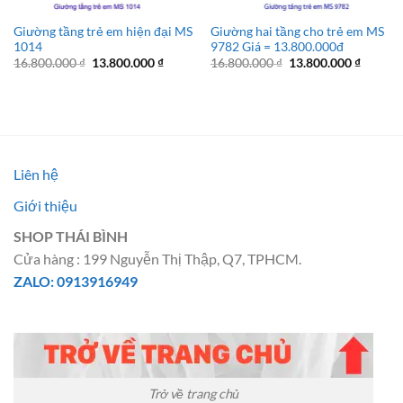
Giường tầng trẻ em hiện đại MS
Giường hai tầng cho trẻ em MS
1014
9782 Giá = 13.800.000đ
Giá
Giá
Giá
Giá
16.800.000
₫
13.800.000
₫
16.800.000
₫
13.800.000
₫
gốc
hiện
gốc
hiện
là:
tại
là:
tại
16.800.000 ₫.
là:
16.800.000 ₫.
là:
13.800.000 ₫.
13.800.
Liên hệ
Giới thiệu
SHOP THÁI BÌNH
Cửa hàng : 199 Nguyễn Thị Thập, Q7, TPHCM.
ZALO: 0913916949
Trở về trang chủ