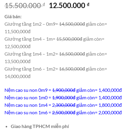
Giá
Giá
15.500.000
12.500.000
₫
₫
gốc
hiện
Giá bán:
là:
tại
Giường tầng 1m2 – 0m9=
14,500,000đ
giảm còn=
15.500.000 ₫.
là:
11,500,000đ
12.500.000 ₫.
Giường tầng 1m4 – 1m=
15,500,000đ
giảm còn=
12,500,000đ
Giường tầng 1m4 – 1m2=
16,500,000đ
giảm còn=
13,500,000đ
Giường tầng 1m6 – 1m2=
16,500,000đ
giảm còn=
14,000,000đ
Nệm cao su non 0m9 =
1,900,000đ
giảm còn= 1,400,000đ
Nệm cao su non 1m0 =
1,900,000đ
giảm còn= 1,400,000đ
Nệm cao su non 1m4 = 2
,300,000đ
giảm còn= 1,800,000đ
Nệm cao su non 1m6 =
2,500,000đ
giảm còn= 2,000,000đ
Giao hàng TPHCM miễn phí