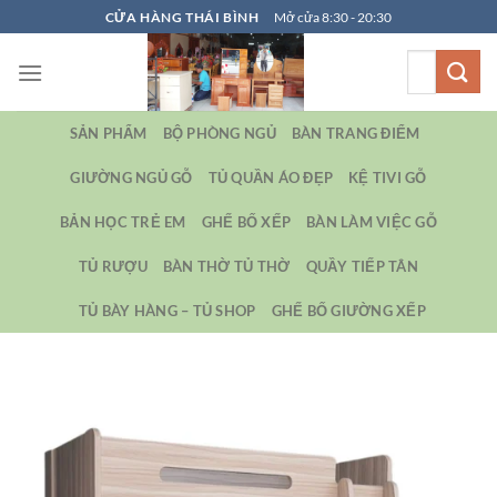
Bỏ
CỬA HÀNG THÁI BÌNH
Mở cửa 8:30 - 20:30
qua
Tìm
nội
kiếm:
dung
SẢN PHẨM
BỘ PHÒNG NGỦ
BÀN TRANG ĐIỂM
GIƯỜNG NGỦ GỖ
TỦ QUẦN ÁO ĐẸP
KỆ TIVI GỖ
BẢN HỌC TRẺ EM
GHẾ BỐ XẾP
BÀN LÀM VIỆC GỖ
TỦ RƯỢU
BÀN THỜ TỦ THỜ
QUẦY TIẾP TÂN
TỦ BÀY HÀNG – TỦ SHOP
GHẾ BỐ GIƯỜNG XẾP