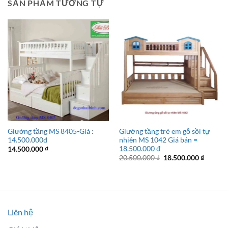
SẢN PHẨM TƯƠNG TỰ
Giường tầng MS 8405-Giá :
Giường tầng trẻ em gỗ sồi tự
14.500.000đ
nhiên MS 1042 Giá bán =
18.500.000 đ
14.500.000
₫
Giá
Giá
20.500.000
₫
18.500.000
₫
gốc
hiện
là:
tại
20.500.000 ₫.
là:
18.500.
Liên hệ