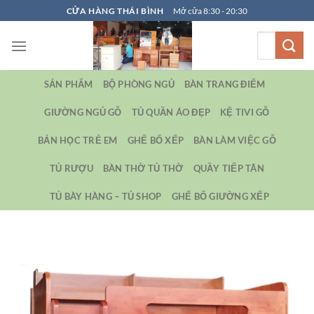
Bỏ
CỬA HÀNG THÁI BÌNH
Mở cửa 8:30 - 20:30
qua
Tìm
nội
kiếm:
dung
SẢN PHẨM
BỘ PHÒNG NGỦ
BÀN TRANG ĐIỂM
GIƯỜNG NGỦ GỖ
TỦ QUẦN ÁO ĐẸP
KỆ TIVI GỖ
BẢN HỌC TRẺ EM
GHẾ BỐ XẾP
BÀN LÀM VIỆC GỖ
TỦ RƯỢU
BÀN THỜ TỦ THỜ
QUẦY TIẾP TÂN
TỦ BÀY HÀNG – TỦ SHOP
GHẾ BỐ GIƯỜNG XẾP