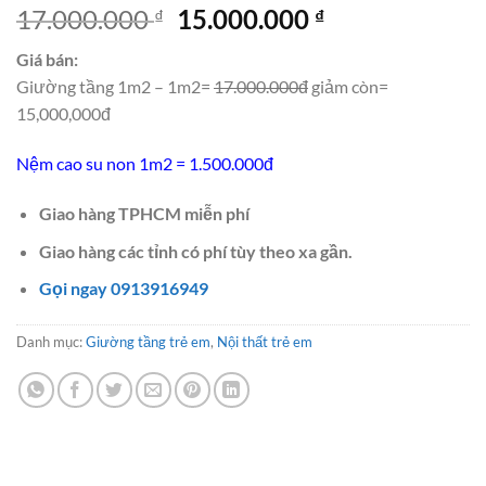
Giá
Giá
17.000.000
15.000.000
₫
₫
gốc
hiện
Giá bán:
là:
tại
Giường tầng 1m2 – 1m2=
17.000.000đ
giảm còn=
17.000.000 ₫.
là:
15,000,000đ
15.000.000 ₫.
Nệm cao su non 1m2 = 1.500.000đ
Giao hàng TPHCM miễn phí
Giao hàng các tỉnh có phí tùy theo xa gần.
Gọi ngay 0913916949
Danh mục:
Giường tầng trẻ em
,
Nội thất trẻ em