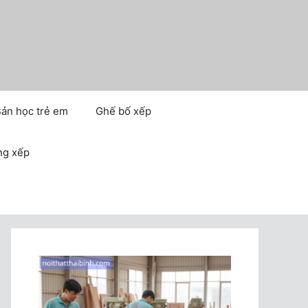
ản học trẻ em
Ghế bố xếp
ng xếp