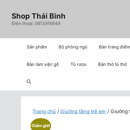
Chuyển
đến
Shop Thái Bình
nội
Điện thoại: 0913916949
dung
Sản phẩm
Bộ phòng ngủ
Bàn trang điể
Bàn làm việc gỗ
Tủ rượu
Bàn thờ tủ thờ
Trang chủ
/
Giường tầng trẻ em
/ Giường 
Giảm giá!