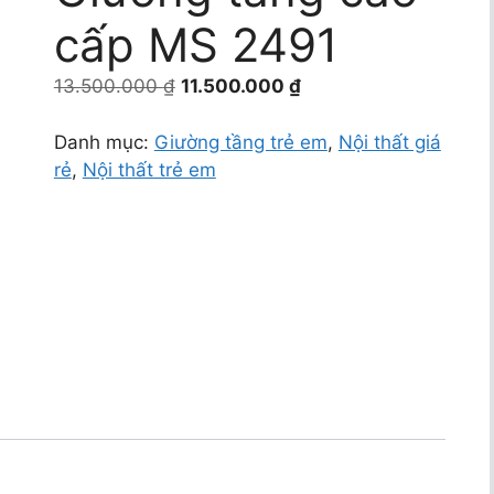
cấp MS 2491
Giá
Giá
13.500.000
₫
11.500.000
₫
gốc
hiện
là:
tại
Danh mục:
Giường tầng trẻ em
,
Nội thất giá
13.500.000 ₫.
là:
rẻ
,
Nội thất trẻ em
11.500.000 ₫.