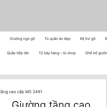
m
Giường ngủ gỗ
Tủ quần áo đẹp
Kệ tivi gỗ
B
Quầy tiếp tân
Tủ bày hàng – tủ shop
Ghế bố giườ
tầng cao cấp MS 2491
Giường tầng cao