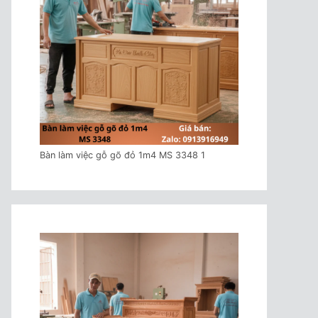
Bàn làm việc gỗ gõ đỏ 1m4 MS 3348 1