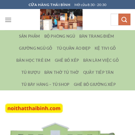
Bỏ
CỬA HÀNG THÁI BÌNH
Mở cửa 8:30 - 20:30
qua
Tìm
nội
kiếm:
dung
SẢN PHẨM
BỘ PHÒNG NGỦ
BÀN TRANG ĐIỂM
GIƯỜNG NGỦ GỖ
TỦ QUẦN ÁO ĐẸP
KỆ TIVI GỖ
BẢN HỌC TRẺ EM
GHẾ BỐ XẾP
BÀN LÀM VIỆC GỖ
TỦ RƯỢU
BÀN THỜ TỦ THỜ
QUẦY TIẾP TÂN
TỦ BÀY HÀNG – TỦ SHOP
GHẾ BỐ GIƯỜNG XẾP