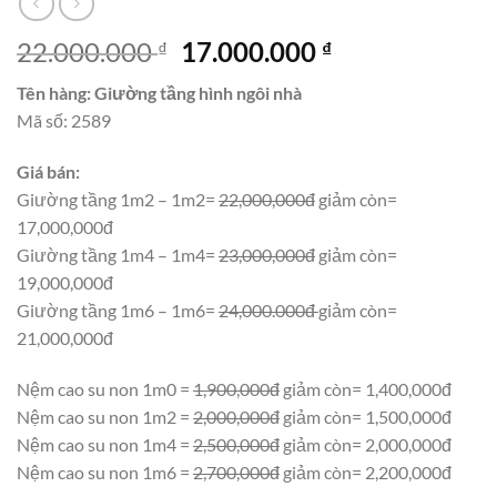
Giá
Giá
22.000.000
17.000.000
₫
₫
gốc
hiện
Tên hàng: Giường tầng hình ngôi nhà
là:
tại
Mã số: 2589
22.000.000 ₫.
là:
17.000.000 ₫.
Giá bán:
Giường tầng 1m2 – 1m2=
22,000,000đ
giảm còn=
17,000,000đ
Giường tầng 1m4 – 1m4=
23,000,000đ
giảm còn=
19,000,000đ
Giường tầng 1m6 – 1m6=
24,000.000đ
giảm còn=
21,000,000đ
Nệm cao su non 1m0 =
1,900,000đ
giảm còn= 1,400,000đ
Nệm cao su non 1m2 =
2,000,000đ
giảm còn= 1,500,000đ
Nệm cao su non 1m4 =
2,500,000đ
giảm còn= 2,000,000đ
Nệm cao su non 1m6 =
2,700,000đ
giảm còn= 2,200,000đ