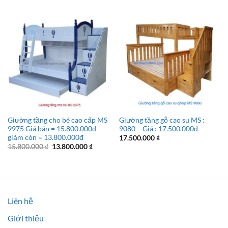
Giường tầng cho bé cao cấp MS
Giường tầng gỗ cao su MS :
9975 Giá bán = 15.800.000đ
9080 – Giá : 17.500.000đ
giảm còn = 13.800.000đ
17.500.000
₫
Giá
Giá
15.800.000
₫
13.800.000
₫
gốc
hiện
là:
tại
15.800.000 ₫.
là:
13.800.000 ₫.
Liên hệ
Giới thiệu