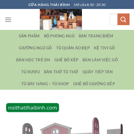
Bỏ
CỬA HÀNG THÁI BÌNH
Mở cửa 8:30 - 20:30
qua
Tìm
nội
kiếm:
dung
SẢN PHẨM
BỘ PHÒNG NGỦ
BÀN TRANG ĐIỂM
GIƯỜNG NGỦ GỖ
TỦ QUẦN ÁO ĐẸP
KỆ TIVI GỖ
BẢN HỌC TRẺ EM
GHẾ BỐ XẾP
BÀN LÀM VIỆC GỖ
TỦ RƯỢU
BÀN THỜ TỦ THỜ
QUẦY TIẾP TÂN
TỦ BÀY HÀNG – TỦ SHOP
GHẾ BỐ GIƯỜNG XẾP