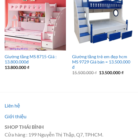
Giường tầng MS 8715-Giá :
Giường tầng trẻ em đẹp hcm
13.800.000đ
MS 9729 Giá bán = 13.500.000
đ
13.800.000
₫
Giá
Giá
15.500.000
₫
13.500.000
₫
gốc
hiện
là:
tại
15.500.000 ₫.
là:
13.500.
Liên hệ
Giới thiệu
SHOP THÁI BÌNH
Cửa hàng : 199 Nguyễn Thị Thập, Q7, TPHCM.