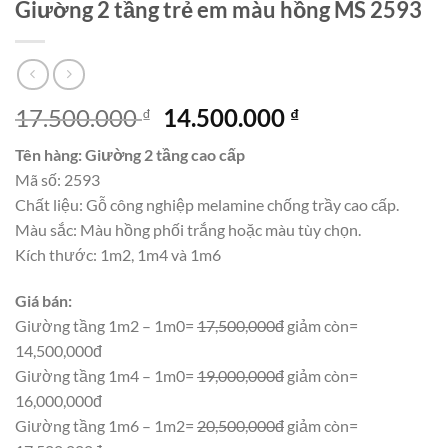
Giường 2 tầng trẻ em màu hồng MS 2593
Giá
Giá
17.500.000
14.500.000
₫
₫
gốc
hiện
Tên hàng: Giường 2 tầng cao cấp
là:
tại
Mã số: 2593
17.500.000 ₫.
là:
Chất liệu: Gỗ công nghiệp melamine chống trầy cao cấp.
14.500.000 ₫.
Màu sắc: Màu hồng phối trắng hoặc màu tùy chọn.
Kích thước: 1m2, 1m4 và 1m6
Giá bán:
Giường tầng 1m2 – 1m0=
17,500,000đ
giảm còn=
14,500,000đ
Giường tầng 1m4 – 1m0=
19,000,000đ
giảm còn=
16,000,000đ
Giường tầng 1m6 – 1m2=
20,500,000đ
giảm còn=