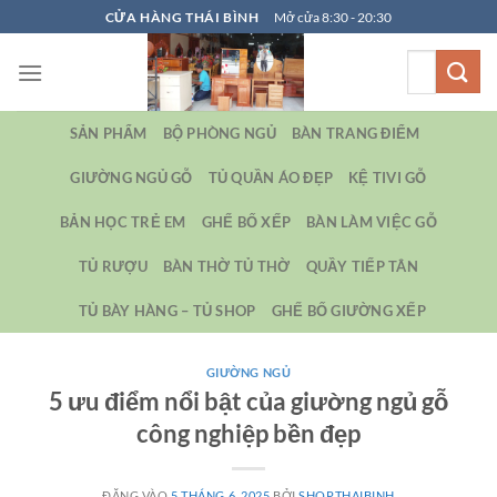
Bỏ
CỬA HÀNG THÁI BÌNH
Mở cửa 8:30 - 20:30
qua
Tìm
nội
kiếm:
dung
SẢN PHẨM
BỘ PHÒNG NGỦ
BÀN TRANG ĐIỂM
GIƯỜNG NGỦ GỖ
TỦ QUẦN ÁO ĐẸP
KỆ TIVI GỖ
BẢN HỌC TRẺ EM
GHẾ BỐ XẾP
BÀN LÀM VIỆC GỖ
TỦ RƯỢU
BÀN THỜ TỦ THỜ
QUẦY TIẾP TÂN
TỦ BÀY HÀNG – TỦ SHOP
GHẾ BỐ GIƯỜNG XẾP
GIƯỜNG NGỦ
5 ưu điểm nổi bật của giường ngủ gỗ
công nghiệp bền đẹp
ĐĂNG VÀO
5 THÁNG 6, 2025
BỞI
SHOPTHAIBINH