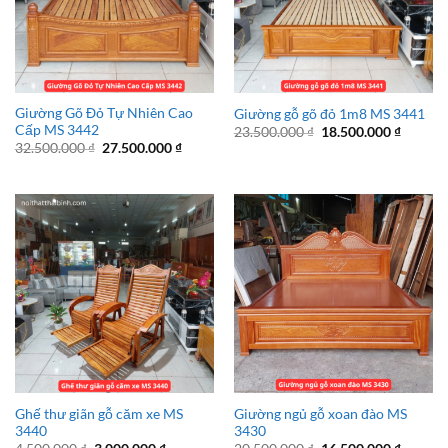
Giường Gõ Đỏ Tự Nhiên Cao
Giường gỗ gõ đỏ 1m8 MS 3441
Cấp MS 3442
Giá
Giá
23.500.000
₫
18.500.000
₫
gốc
hiện
Giá
Giá
32.500.000
₫
27.500.000
₫
là:
tại
gốc
hiện
23.500.000 ₫.
là:
là:
tại
18.500.
32.500.000 ₫.
là:
27.500.000 ₫.
Ghế thư giãn gỗ căm xe MS
Giường ngủ gỗ xoan đào MS
3440
3430
Giá
Giá
Giá
Giá