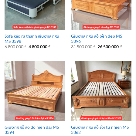
Sofa kéo ra thành giường ngủ
Giường ngủ gỗ bền đẹp MS
MS 3398
3396
Giá
Giá
Giá
Giá
6.800.000
₫
4.800.000
₫
31.500.000
₫
26.500.000
₫
gốc
hiện
gốc
hiện
là:
tại
là:
tại
6.800.000 ₫.
là:
31.500.000 ₫.
là:
4.800.000 ₫.
26.500.
Giường gỗ gõ đỏ hiện đại MS
Giường ngủ gỗ sồi tự nhiên MS
3394
3362