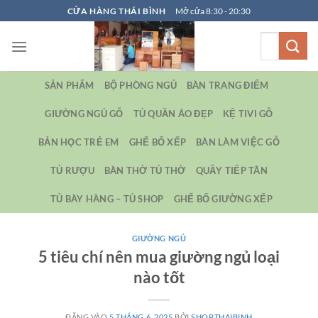
Bỏ
CỬA HÀNG THÁI BÌNH
Mở cửa 8:30 - 20:30
qua
Tìm
nội
kiếm:
dung
SẢN PHẨM
BỘ PHÒNG NGỦ
BÀN TRANG ĐIỂM
GIƯỜNG NGỦ GỖ
TỦ QUẦN ÁO ĐẸP
KỆ TIVI GỖ
BẢN HỌC TRẺ EM
GHẾ BỐ XẾP
BÀN LÀM VIỆC GỖ
TỦ RƯỢU
BÀN THỜ TỦ THỜ
QUẦY TIẾP TÂN
TỦ BÀY HÀNG – TỦ SHOP
GHẾ BỐ GIƯỜNG XẾP
GIƯỜNG NGỦ
5 tiêu chí nên mua giường ngủ loại
nào tốt
ĐĂNG VÀO
5 THÁNG 6, 2025
BỞI
SHOPTHAIBINH