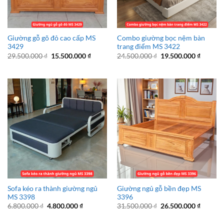
Giường gỗ gõ đỏ cao cấp MS
Combo giường bọc nệm bàn
3429
trang điểm MS 3422
Giá
Giá
Giá
Giá
29.500.000
₫
15.500.000
₫
24.500.000
₫
19.500.000
₫
gốc
hiện
gốc
hiện
là:
tại
là:
tại
29.500.000 ₫.
là:
24.500.000 ₫.
là:
15.500.000 ₫.
19.500.
Sofa kéo ra thành giường ngủ
Giường ngủ gỗ bền đẹp MS
MS 3398
3396
Giá
Giá
Giá
Giá
6.800.000
₫
4.800.000
₫
31.500.000
₫
26.500.000
₫
gốc
hiện
gốc
hiện
là:
tại
là:
tại