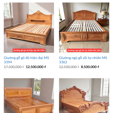
6.800.000 ₫.
là:
31.500.000 ₫.
là:
4.800.000 ₫.
26.500.
Giường gỗ gõ đỏ hiện đại MS
Giường ngủ gỗ sồi tự nhiên MS
3394
3362
Giá
Giá
Giá
Giá
17.500.000
₫
12.500.000
₫
12.500.000
₫
8.500.000
₫
gốc
hiện
gốc
hiện
là:
tại
là:
tại
17.500.000 ₫.
là:
12.500.000 ₫.
là:
12.500.000 ₫.
8.500.00