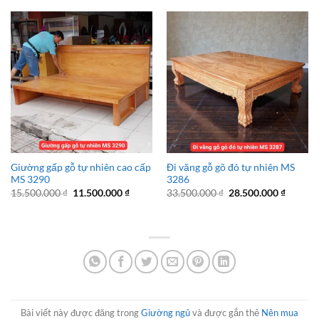
11.500.
37.500.000 ₫.
là:
32.500.000 ₫.
Giường gấp gỗ tự nhiên cao cấp
Đi văng gỗ gõ đỏ tự nhiên MS
MS 3290
3286
Giá
Giá
Giá
Giá
15.500.000
₫
11.500.000
₫
33.500.000
₫
28.500.000
₫
gốc
hiện
gốc
hiện
là:
tại
là:
tại
15.500.000 ₫.
là:
33.500.000 ₫.
là:
11.500.000 ₫.
28.500.
Bài viết này được đăng trong
Giường ngủ
và được gắn thẻ
Nên mua