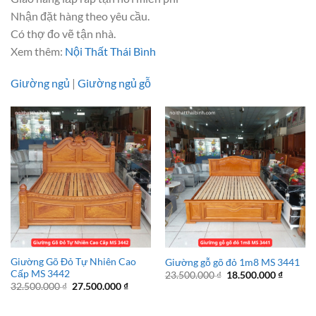
Nhận đặt hàng theo yêu cầu.
Có thợ đo vẽ tận nhà.
Xem thêm:
Nội Thất Thái Bình
Giường ngủ
|
Giường ngủ gỗ
Giường Gõ Đỏ Tự Nhiên Cao
Giường gỗ gõ đỏ 1m8 MS 3441
Cấp MS 3442
Giá
Giá
23.500.000
₫
18.500.000
₫
gốc
hiện
Giá
Giá
32.500.000
₫
27.500.000
₫
là:
tại
gốc
hiện
23.500.000 ₫.
là:
là:
tại
18.500.
32.500.000 ₫.
là: