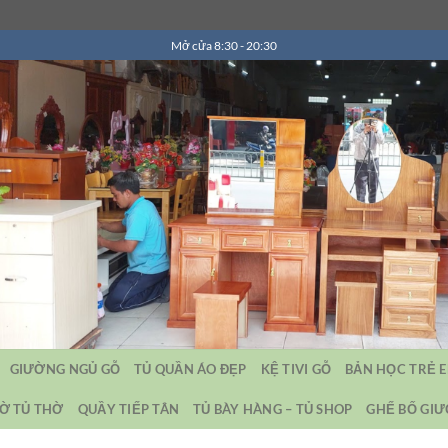
Mở cửa 8:30 - 20:30
GIƯỜNG NGỦ GỖ
TỦ QUẦN ÁO ĐẸP
KỆ TIVI GỖ
BẢN HỌC TRẺ 
Ờ TỦ THỜ
QUẦY TIẾP TÂN
TỦ BÀY HÀNG – TỦ SHOP
GHẾ BỐ GI