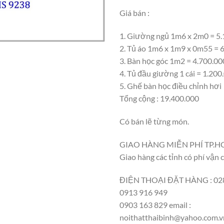
Giá bán :
1. Giường ngủ 1m6 x 2m0 = 5
2. Tủ áo 1m6 x 1m9 x 0m55 = 
3. Bàn học góc 1m2 = 4.700.00
4. Tủ đầu giường 1 cái = 1.200
5. Ghế bàn học điều chỉnh hơi
Tổng cộng : 19.400.000
Có bán lẽ từng món.
GIAO HÀNG MIỄN PHÍ TP.H
Giao hàng các tỉnh có phí vận 
ĐIỆN THOẠI ĐẶT HÀNG : 028
0913 916 949
0903 163 829 email :
noithatthaibinh@yahoo.com.v