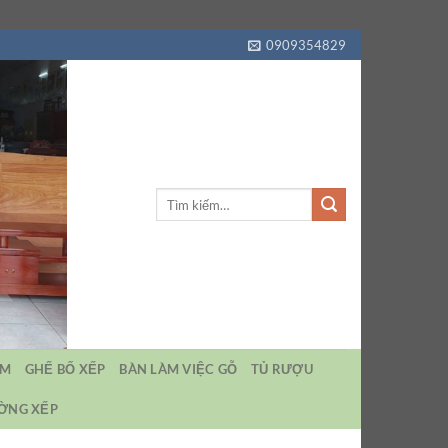
0909354829
Tìm
kiếm:
EM
GHẾ BỐ XẾP
BÀN LÀM VIỆC GỖ
TỦ RƯỢU
ƯỜNG XẾP