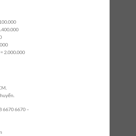
.100.000
6.400.000
0
.000
 = 2.000.000
CM.
chuyển.
 6670 6670 –
n