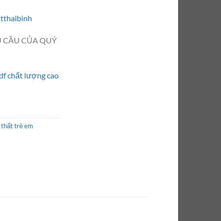
tthaibinh
U CẦU CỦA QUÝ
df chất lượng cao
 thất trẻ em