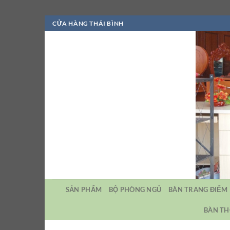
Bỏ
CỬA HÀNG THÁI BÌNH
qua
nội
dung
SẢN PHẨM
BỘ PHÒNG NGỦ
BÀN TRANG ĐIỂM
BÀN TH