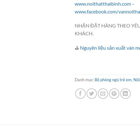
www.noithatthaibinh.com
–
www.facebook.com/vannoitha
NHẬN ĐẶT HÀNG THEO YÊ
KHÁCH.
⛳
Nguyên liệu sản xuất ván m
Danh mục:
Bộ phòng ngủ trẻ em
,
Nội