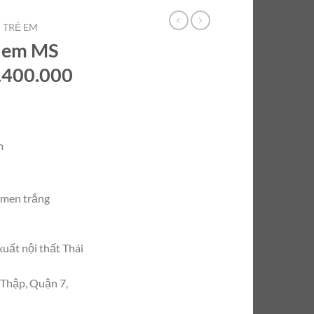
 TRẺ EM
ẻ em MS
.400.000
m
n men trắng
xuất nội thất Thái
 Thập, Quận 7,