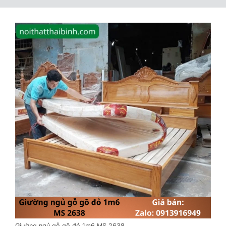
Giường ngủ gỗ gõ đỏ 1m6 MS 2638