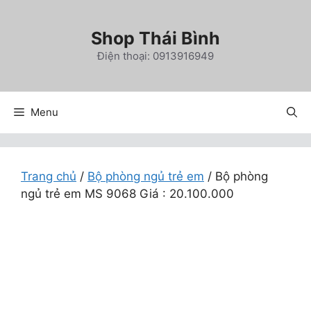
Chuyển
đến
Shop Thái Bình
nội
Điện thoại: 0913916949
dung
Menu
Trang chủ
/
Bộ phòng ngủ trẻ em
/ Bộ phòng
ngủ trẻ em MS 9068 Giá : 20.100.000