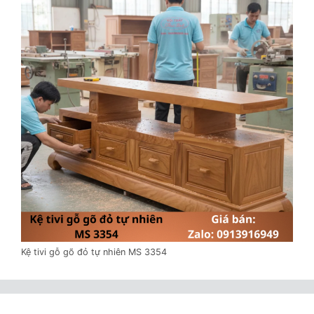
Kệ tivi gỗ gõ đỏ tự nhiên MS 3354