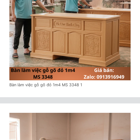
Bàn làm việc gỗ gõ đỏ 1m4 MS 3348 1