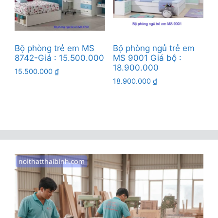
Bộ phòng trẻ em MS
Bộ phòng ngủ trẻ em
8742-Giá : 15.500.000
MS 9001 Giá bộ :
18.900.000
15.500.000
₫
18.900.000
₫