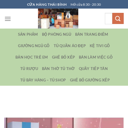
Bỏ
CỬA HÀNG THÁI BÌNH
Mở cửa 8:30 - 20:30
qua
Tìm
nội
kiếm:
dung
SẢN PHẨM
BỘ PHÒNG NGỦ
BÀN TRANG ĐIỂM
GIƯỜNG NGỦ GỖ
TỦ QUẦN ÁO ĐẸP
KỆ TIVI GỖ
BẢN HỌC TRẺ EM
GHẾ BỐ XẾP
BÀN LÀM VIỆC GỖ
TỦ RƯỢU
BÀN THỜ TỦ THỜ
QUẦY TIẾP TÂN
TỦ BÀY HÀNG – TỦ SHOP
GHẾ BỐ GIƯỜNG XẾP