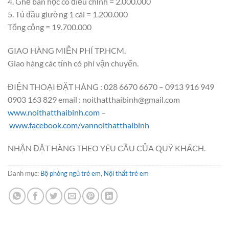
4. Ghế bàn học có điều chỉnh = 2.000.000
5. Tủ đầu giường 1 cái = 1.200.000
Tổng cộng = 19.700.000
GIAO HÀNG MIỄN PHÍ TP.HCM.
Giao hàng các tỉnh có phí vận chuyển.
ĐIỆN THOẠI ĐẶT HÀNG : 028 6670 6670 – 0913 916 949
0903 163 829 email : noithatthaibinh@gmail.com
www.noithatthaibinh.com
–
www.facebook.com/vannoithatthaibinh
NHẬN ĐẶT HÀNG THEO YÊU CẦU CỦA QUÝ KHÁCH.
Danh mục:
Bộ phòng ngủ trẻ em
,
Nội thất trẻ em