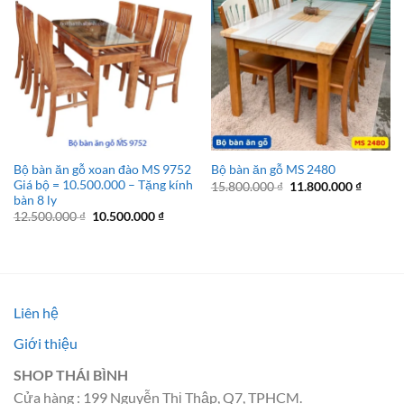
Bộ bàn ăn gỗ xoan đào MS 9752
Bộ bàn ăn gỗ MS 2480
Giá bộ = 10.500.000 – Tặng kính
Giá
Giá
15.800.000
₫
11.800.000
₫
gốc
hiện
bàn 8 ly
là:
tại
Giá
Giá
12.500.000
₫
10.500.000
₫
15.800.000 ₫.
là:
gốc
hiện
11.800.
là:
tại
12.500.000 ₫.
là:
10.500.000 ₫.
Liên hệ
Giới thiệu
SHOP THÁI BÌNH
Cửa hàng : 199 Nguyễn Thị Thập, Q7, TPHCM.