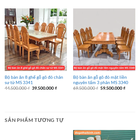
là:
tại
là:
tại
36.500.000 ₫.
là:
33.500.000 ₫.
là:
31.500.000 ₫.
28.500.
Bộ bàn ăn 8 ghế gỗ gõ đỏ chân
Bộ bàn ăn gỗ gõ đỏ mặt liền
sư tử MS 3341
nguyên tấm 3 phân MS 3340
Giá
Giá
Giá
Giá
44.500.000
₫
39.500.000
₫
69.500.000
₫
59.500.000
₫
gốc
hiện
gốc
hiện
là:
tại
là:
tại
44.500.000 ₫.
là:
69.500.000 ₫.
là:
39.500.000 ₫.
59.500.
SẢN PHẨM TƯƠNG TỰ