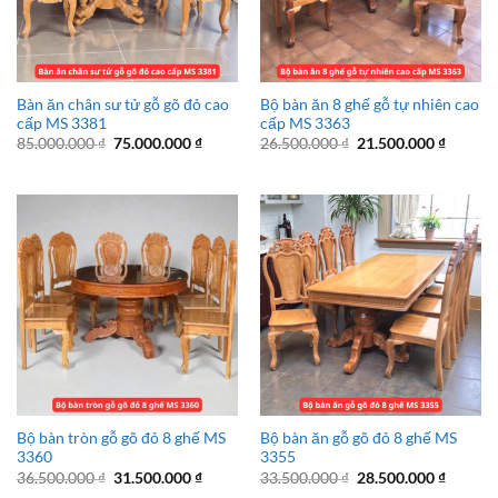
Bàn ăn chân sư tử gỗ gõ đỏ cao
Bộ bàn ăn 8 ghế gỗ tự nhiên cao
cấp MS 3381
cấp MS 3363
Giá
Giá
Giá
Giá
85.000.000
₫
75.000.000
₫
26.500.000
₫
21.500.000
₫
gốc
hiện
gốc
hiện
là:
tại
là:
tại
85.000.000 ₫.
là:
26.500.000 ₫.
là:
75.000.000 ₫.
21.500.
Bộ bàn tròn gỗ gõ đỏ 8 ghế MS
Bộ bàn ăn gỗ gõ đỏ 8 ghế MS
3360
3355
Giá
Giá
Giá
Giá
36.500.000
₫
31.500.000
₫
33.500.000
₫
28.500.000
₫
gốc
hiện
gốc
hiện