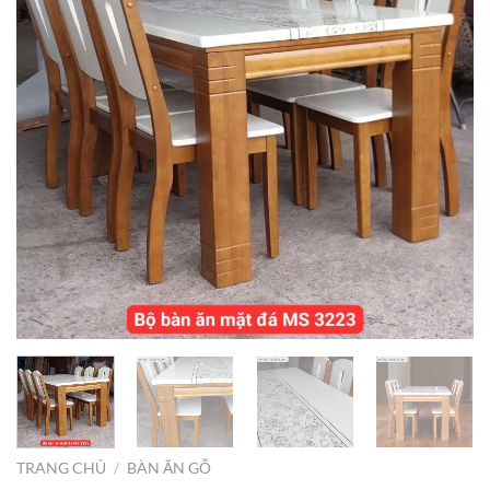
TRANG CHỦ
/
BÀN ĂN GỖ