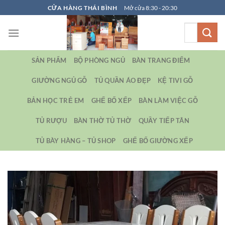
Bỏ
CỬA HÀNG THÁI BÌNH
Mở cửa 8:30 - 20:30
qua
Tìm
nội
kiếm:
dung
SẢN PHẨM
BỘ PHÒNG NGỦ
BÀN TRANG ĐIỂM
GIƯỜNG NGỦ GỖ
TỦ QUẦN ÁO ĐẸP
KỆ TIVI GỖ
BẢN HỌC TRẺ EM
GHẾ BỐ XẾP
BÀN LÀM VIỆC GỖ
TỦ RƯỢU
BÀN THỜ TỦ THỜ
QUẦY TIẾP TÂN
TỦ BÀY HÀNG – TỦ SHOP
GHẾ BỐ GIƯỜNG XẾP