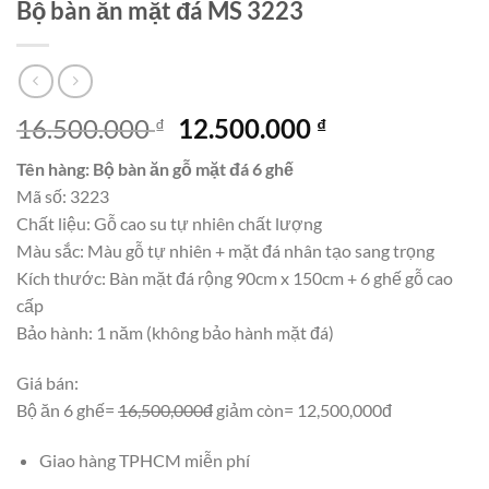
Bộ bàn ăn mặt đá MS 3223
Giá
Giá
16.500.000
12.500.000
₫
₫
gốc
hiện
Tên hàng: Bộ bàn ăn gỗ mặt đá 6 ghế
là:
tại
Mã số: 3223
16.500.000 ₫.
là:
Chất liệu: Gỗ cao su tự nhiên chất lượng
12.500.000 ₫.
Màu sắc: Màu gỗ tự nhiên + mặt đá nhân tạo sang trọng
Kích thước: Bàn mặt đá rộng 90cm x 150cm + 6 ghế gỗ cao
cấp
Bảo hành: 1 năm (không bảo hành mặt đá)
Giá bán:
Bộ ăn 6 ghế=
16,500,000đ
giảm còn= 12,500,000đ
Giao hàng TPHCM miễn phí