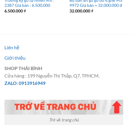
Trường kỷ gỗ tự nhiên MS :
Bộ bàn ăn gỗ gỏ đỏ 8 ghế MS
2387 Giá bán : 6.500.000
9972 Giá bán = 32.000.000 đ
6.500.000
₫
32.000.000
₫
Liên hệ
Giới thiệu
SHOP THÁI BÌNH
Cửa hàng : 199 Nguyễn Thị Thập, Q7, TPHCM.
ZALO: 0913916949
Trở về trang chủ