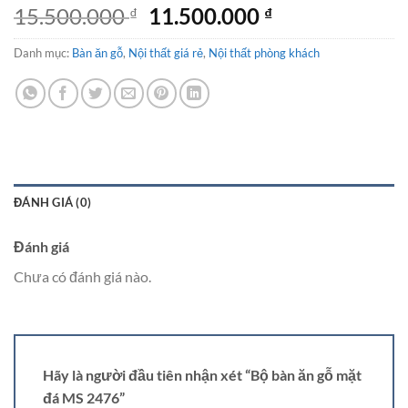
Giá
Giá
15.500.000
11.500.000
₫
₫
gốc
hiện
Danh mục:
Bàn ăn gỗ
,
Nội thất giá rẻ
là:
,
Nội thất phòng khách
tại
15.500.000 ₫.
là:
11.500.000 ₫.
ĐÁNH GIÁ (0)
Đánh giá
Chưa có đánh giá nào.
Hãy là người đầu tiên nhận xét “Bộ bàn ăn gỗ mặt
đá MS 2476”