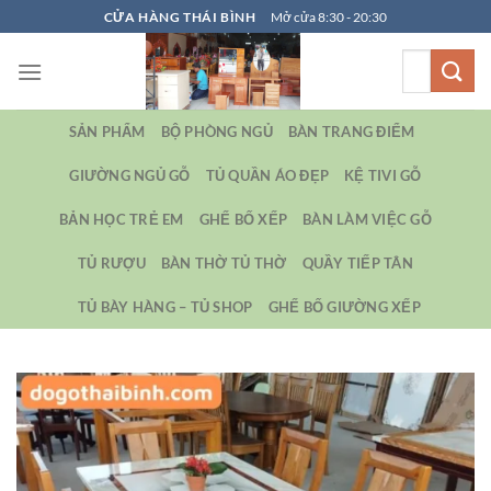
Bỏ
CỬA HÀNG THÁI BÌNH
Mở cửa 8:30 - 20:30
qua
Tìm
nội
kiếm:
dung
SẢN PHẨM
BỘ PHÒNG NGỦ
BÀN TRANG ĐIỂM
GIƯỜNG NGỦ GỖ
TỦ QUẦN ÁO ĐẸP
KỆ TIVI GỖ
BẢN HỌC TRẺ EM
GHẾ BỐ XẾP
BÀN LÀM VIỆC GỖ
TỦ RƯỢU
BÀN THỜ TỦ THỜ
QUẦY TIẾP TÂN
TỦ BÀY HÀNG – TỦ SHOP
GHẾ BỐ GIƯỜNG XẾP