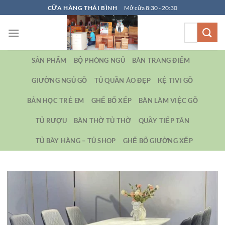
Bỏ
CỬA HÀNG THÁI BÌNH
Mở cửa 8:30 - 20:30
qua
Tìm
nội
kiếm:
dung
SẢN PHẨM
BỘ PHÒNG NGỦ
BÀN TRANG ĐIỂM
GIƯỜNG NGỦ GỖ
TỦ QUẦN ÁO ĐẸP
KỆ TIVI GỖ
BẢN HỌC TRẺ EM
GHẾ BỐ XẾP
BÀN LÀM VIỆC GỖ
TỦ RƯỢU
BÀN THỜ TỦ THỜ
QUẦY TIẾP TÂN
TỦ BÀY HÀNG – TỦ SHOP
GHẾ BỐ GIƯỜNG XẾP