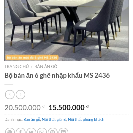
TRANG CHỦ
/
BÀN ĂN GỖ
Bộ bàn ăn 6 ghế nhập khẩu MS 2436
Giá
Giá
20.500.000
15.500.000
₫
₫
gốc
hiện
Danh mục:
Bàn ăn gỗ
,
Nội thất giá rẻ
là:
,
Nội thất phòng khách
tại
20.500.000 ₫.
là: