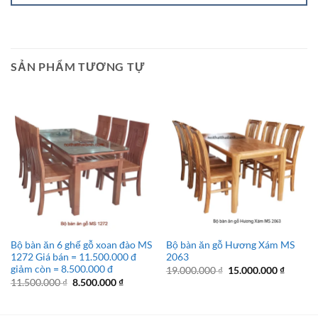
SẢN PHẨM TƯƠNG TỰ
Bộ bàn ăn 6 ghế gỗ xoan đào MS
Bộ bàn ăn gỗ Hương Xám MS
1272 Giá bán = 11.500.000 đ
2063
giảm còn = 8.500.000 đ
Giá
Giá
19.000.000
₫
15.000.000
₫
gốc
hiện
Giá
Giá
11.500.000
₫
8.500.000
₫
là:
tại
gốc
hiện
19.000.000 ₫.
là:
là:
tại
15.000.
11.500.000 ₫.
là: