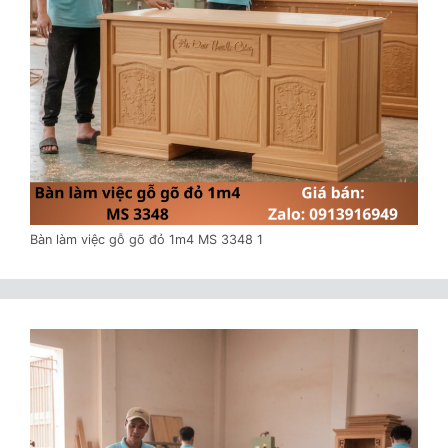
Bàn làm việc gỗ gõ đỏ 1m4 MS 3348 1