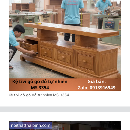
Kệ tivi gỗ gõ đỏ tự nhiên MS 3354