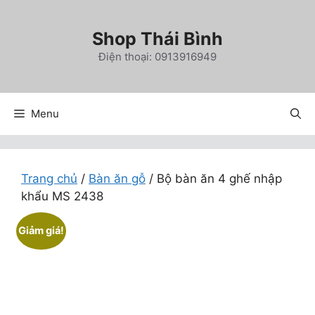
Chuyển
đến
Shop Thái Bình
nội
Điện thoại: 0913916949
dung
Menu
Trang chủ
/
Bàn ăn gỗ
/ Bộ bàn ăn 4 ghế nhập
khẩu MS 2438
Giảm giá!