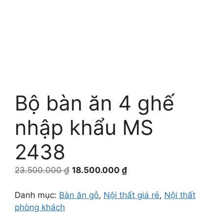
Bộ bàn ăn 4 ghế
nhập khẩu MS
2438
Giá
Giá
23.500.000
₫
18.500.000
₫
gốc
hiện
là:
tại
Danh mục:
Bàn ăn gỗ
,
Nội thất giá rẻ
,
Nội thất
23.500.000 ₫.
là:
phòng khách
18.500.000 ₫.