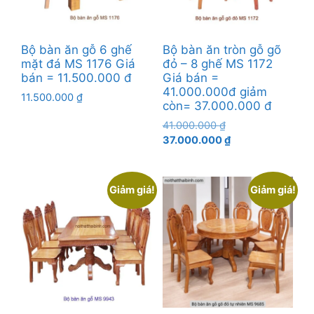
Bộ bàn ăn gỗ 6 ghế
Bộ bàn ăn tròn gỗ gõ
mặt đá MS 1176 Giá
đỏ – 8 ghế MS 1172
bán = 11.500.000 đ
Giá bán =
41.000.000đ giảm
11.500.000
₫
còn= 37.000.000 đ
Giá
41.000.000
₫
gốc
Giá
37.000.000
₫
là:
hiện
41.000.000 ₫.
tại
là:
Giảm giá!
Giảm giá!
37.000.000 ₫.