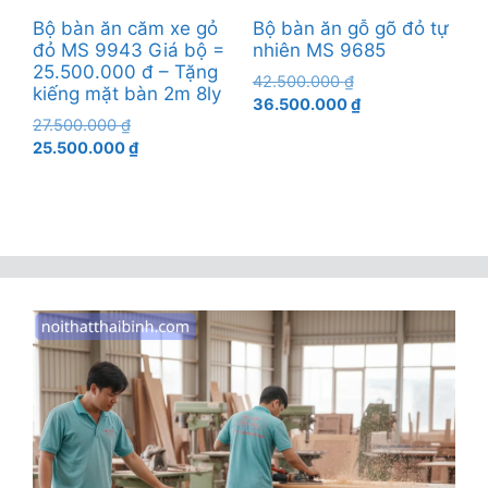
Bộ bàn ăn căm xe gỏ
Bộ bàn ăn gỗ gõ đỏ tự
đỏ MS 9943 Giá bộ =
nhiên MS 9685
25.500.000 đ – Tặng
Giá
42.500.000
₫
kiếng mặt bàn 2m 8ly
gốc
Giá
36.500.000
₫
Giá
27.500.000
₫
là:
hiện
gốc
Giá
25.500.000
₫
42.500.000 ₫.
tại
là:
hiện
là:
27.500.000 ₫.
tại
36.500.000 ₫.
là:
25.500.000 ₫.