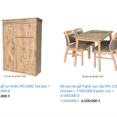
 gỗ tự nhiên MS 1082 Giá bán =
Bộ bàn ăn gỗ 4 ghế cao cấp MS 12
.000 đ
Giá bán = 7.500.000 đ giảm còn =
6.500.000 đ
0.000
₫
Giá
Giá
7.500.000
₫
6.500.000
₫
gốc
hiện
là:
tại
7.500.000 ₫.
là:
6.500.000 