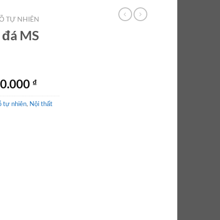
Ỗ TỰ NHIÊN
t đá MS
Giá
00.000
₫
hiện
 tự nhiên
,
Nội thất
tại
0.000 ₫.
là:
11.500.000 ₫.