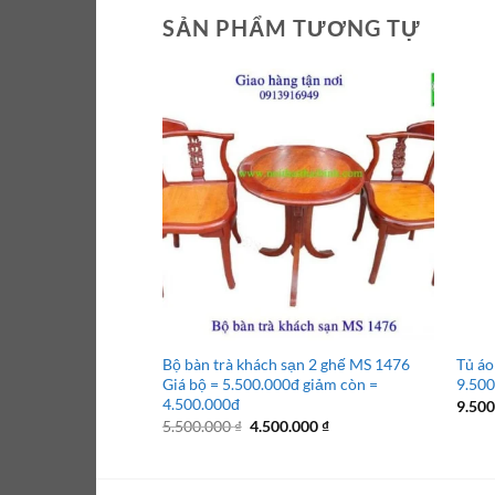
SẢN PHẨM TƯƠNG TỰ
Bộ bàn trà khách sạn 2 ghế MS 1476
Tủ áo
Giá bộ = 5.500.000đ giảm còn =
9.500
4.500.000đ
9.50
Giá
Giá
5.500.000
₫
4.500.000
₫
gốc
hiện
là:
tại
5.500.000 ₫.
là:
4.500.000 ₫.