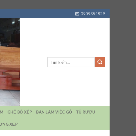
0909354829
Tìm
kiếm:
EM
GHẾ BỐ XẾP
BÀN LÀM VIỆC GỖ
TỦ RƯỢU
ƯỜNG XẾP