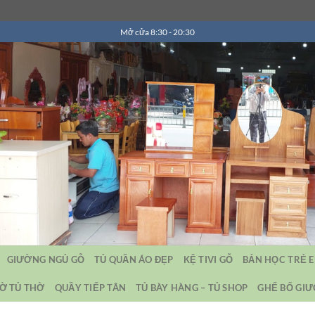
Mở cửa 8:30 - 20:30
GIƯỜNG NGỦ GỖ
TỦ QUẦN ÁO ĐẸP
KỆ TIVI GỖ
BẢN HỌC TRẺ 
Ờ TỦ THỜ
QUẦY TIẾP TÂN
TỦ BÀY HÀNG – TỦ SHOP
GHẾ BỐ GI