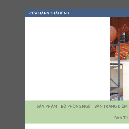
Bỏ
CỬA HÀNG THÁI BÌNH
qua
nội
dung
SẢN PHẨM
BỘ PHÒNG NGỦ
BÀN TRANG ĐIỂM
BÀN TH