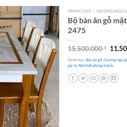
TRANG CHỦ
/
GIƯỜNG NGỦ G
Bộ bàn ăn gỗ mặ
2475
Giá
15.500.000
11.5
₫
gốc
Danh mục:
Bàn ăn gỗ
,
Giường ngủ gỗ
là:
giá rẻ
,
Nội thất phòng khách
15.50