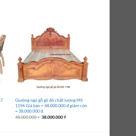
37
Giường ngủ gỗ gõ đỏ chất lượng MS
Bàn văn phòng gỗ gõ
1196 Giá bán = 48.000.000 đ giảm còn
1m6 = 19.500.000 đ 
= 38.000.000 đ
bàn dầy 8 ly
Giá
Giá
Giá
48.000.000
₫
38.000.000
₫
24.500.000
₫
19.500
gốc
hiện
gốc
là:
tại
là:
48.000.000 ₫.
là:
24.500.
₫.
38.000.000 ₫.