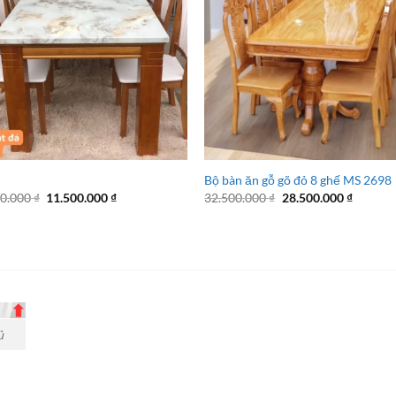
Bộ bàn ăn gỗ gõ đỏ 8 ghế MS 2698
Giá
Giá
Giá
Giá
00.000
₫
11.500.000
₫
32.500.000
₫
28.500.000
₫
gốc
hiện
gốc
hiện
là:
tại
là:
tại
15.500.000 ₫.
là:
32.500.000 ₫.
là:
11.500.000 ₫.
28.500.
ủ