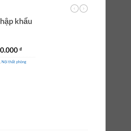
nhập khẩu
Giá
00.000
₫
hiện
,
Nội thất phòng
tại
0.000 ₫.
là:
18.500.000 ₫.