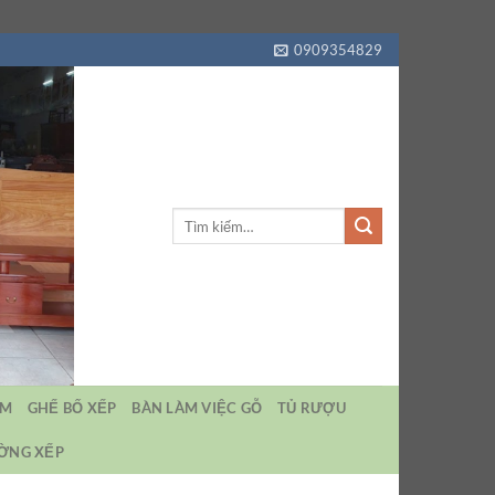
0909354829
Tìm
kiếm:
EM
GHẾ BỐ XẾP
BÀN LÀM VIỆC GỖ
TỦ RƯỢU
ƯỜNG XẾP