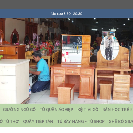
Mở cửa 8:30 - 20:30
GIƯỜNG NGỦ GỖ
TỦ QUẦN ÁO ĐẸP
KỆ TIVI GỖ
BẢN HỌC TRẺ 
Ờ TỦ THỜ
QUẦY TIẾP TÂN
TỦ BÀY HÀNG – TỦ SHOP
GHẾ BỐ GI