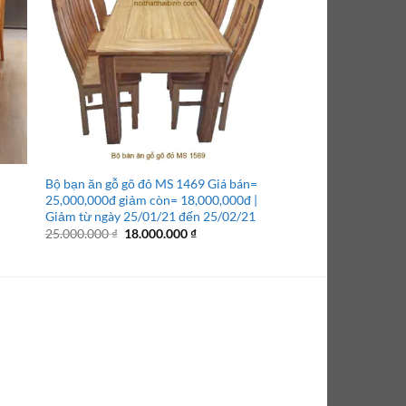
Bộ bạn ăn gỗ gõ đỏ MS 1469 Giá bán=
Bộ bàn ăn gỗ sồi mặt
25,000,000đ giảm còn= 18,000,000đ |
bán = 12.500.000 đ
Giảm từ ngày 25/01/21 đến 25/02/21
12.500.000
₫
Giá
Giá
25.000.000
₫
18.000.000
₫
gốc
hiện
000 ₫.
là:
tại
25.000.000 ₫.
là:
18.000.000 ₫.