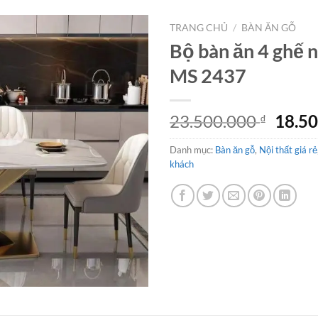
TRANG CHỦ
/
BÀN ĂN GỖ
Bộ bàn ăn 4 ghế 
MS 2437
Giá
23.500.000
18.5
₫
gốc
Danh mục:
Bàn ăn gỗ
,
Nội thất giá rẻ
là:
khách
23.50