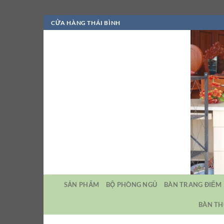
Bỏ
CỬA HÀNG THÁI BÌNH
qua
nội
dung
SẢN PHẨM
BỘ PHÒNG NGỦ
BÀN TRANG ĐIỂM
BÀN TH