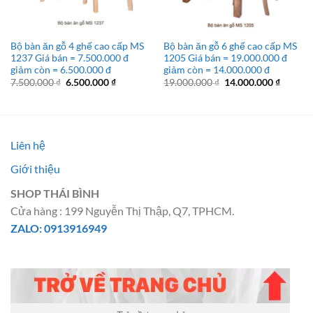
Bộ bàn ăn gỗ 4 ghế cao cấp MS
Bộ bàn ăn gỗ 6 ghế cao cấp MS
1237 Giá bán = 7.500.000 đ
1205 Giá bán = 19.000.000 đ
giảm còn = 6.500.000 đ
giảm còn = 14.000.000 đ
Giá
Giá
Giá
Giá
7.500.000
₫
6.500.000
₫
19.000.000
₫
14.000.000
₫
gốc
hiện
gốc
hiện
là:
tại
là:
tại
7.500.000 ₫.
là:
19.000.000 ₫.
là:
6.500.000 ₫.
14.000.
Liên hệ
Giới thiệu
SHOP THÁI BÌNH
Cửa hàng : 199 Nguyễn Thị Thập, Q7, TPHCM.
ZALO: 0913916949