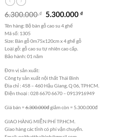
Giá
Giá
6.300.000
5.300.000
₫
₫
gốc
hiện
Tên hàng: Bộ bàn gỗ cao su 4 ghế
là:
tại
Mã số: 1305
6.300.000 ₫.
là:
Size: Bàn gỗ 0m75x120cm x 4 ghế gỗ
5.300.000 ₫.
Loại gỗ: gỗ cao su tự nhiên cao cấp.
Bảo hành: 01 năm
Đơn vị sản xuất:
Công ty sản xuất nội thất Thái Bình
Địa chỉ : 458 – 460 Hậu Giang, Q 06, TPHCM.
Điện thoại : 028 6670 6670 – 0913916949
Giá bán =
6.300.000đ
giảm còn = 5.300.000đ
GIAO HÀNG MIỄN PHÍ TP.HCM.
Giao hàng các tỉnh có phí vận chuyển.
Email: noithatthaibinh@gmail.com