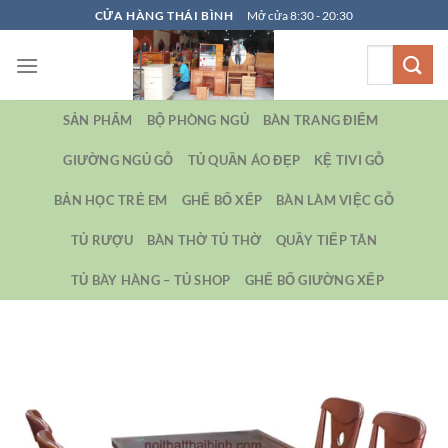
Bỏ
CỬA HÀNG THÁI BÌNH
Mở cửa 8:30 - 20:30
qua
Tìm
nội
kiếm:
dung
SẢN PHẨM
BỘ PHÒNG NGỦ
BÀN TRANG ĐIỂM
GIƯỜNG NGỦ GỖ
TỦ QUẦN ÁO ĐẸP
KỆ TIVI GỖ
BẢN HỌC TRẺ EM
GHẾ BỐ XẾP
BÀN LÀM VIỆC GỖ
TỦ RƯỢU
BÀN THỜ TỦ THỜ
QUẦY TIẾP TÂN
TỦ BÀY HÀNG – TỦ SHOP
GHẾ BỐ GIƯỜNG XẾP