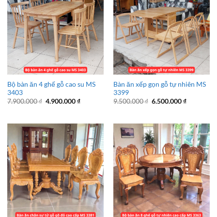
Bộ bàn ăn 4 ghế gỗ cao su MS
Bàn ăn xếp gọn gỗ tự nhiên MS
3403
3399
Giá
Giá
Giá
Giá
7.900.000
₫
4.900.000
₫
9.500.000
₫
6.500.000
₫
gốc
hiện
gốc
hiện
là:
tại
là:
tại
7.900.000 ₫.
là:
9.500.000 ₫.
là:
4.900.000 ₫.
6.500.000 