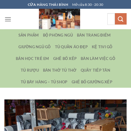
Bỏ
CỬA HÀNG THÁI BÌNH
Mở cửa 8:30 - 20:30
qua
Tìm
nội
kiếm:
dung
SẢN PHẨM
BỘ PHÒNG NGỦ
BÀN TRANG ĐIỂM
GIƯỜNG NGỦ GỖ
TỦ QUẦN ÁO ĐẸP
KỆ TIVI GỖ
BẢN HỌC TRẺ EM
GHẾ BỐ XẾP
BÀN LÀM VIỆC GỖ
TỦ RƯỢU
BÀN THỜ TỦ THỜ
QUẦY TIẾP TÂN
TỦ BÀY HÀNG – TỦ SHOP
GHẾ BỐ GIƯỜNG XẾP