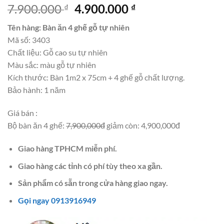
Giá
Giá
7.900.000
4.900.000
₫
₫
gốc
hiện
Tên hàng: Bàn ăn 4 ghế gỗ tự nhiên
là:
tại
Mã số: 3403
7.900.000 ₫.
là:
Chất liệu: Gỗ cao su tự nhiên
4.900.000 ₫.
Màu sắc: màu gỗ tự nhiên
Kích thước: Bàn 1m2 x 75cm + 4 ghế gỗ chất lượng.
Bảo hành: 1 năm
Giá bán :
Bộ bàn ăn 4 ghế:
7,900,000đ
giảm còn: 4,900,000đ
Giao hàng TPHCM miễn phí.
Giao hàng các tỉnh có phí tùy theo xa gần.
Sản phẩm có sẵn trong cửa hàng giao ngay.
Gọi ngay 0913916949