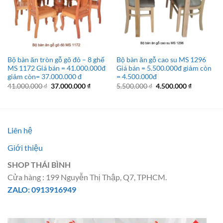
Bộ bàn ăn tròn gỗ gõ đỏ – 8 ghế
Bộ bàn ăn gỗ cao su MS 1296
MS 1172 Giá bán = 41.000.000đ
Giá bán = 5.500.000đ giảm còn
giảm còn= 37.000.000 đ
= 4.500.000đ
Giá
Giá
Giá
Giá
41.000.000
₫
37.000.000
₫
5.500.000
₫
4.500.000
₫
gốc
hiện
gốc
hiện
là:
tại
là:
tại
41.000.000 ₫.
là:
5.500.000 ₫.
là:
37.000.000 ₫.
4.500.000 
Liên hệ
Giới thiệu
SHOP THÁI BÌNH
Cửa hàng : 199 Nguyễn Thị Thập, Q7, TPHCM.
ZALO: 0913916949