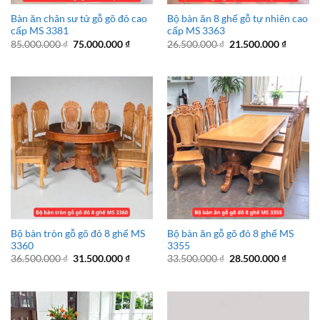
Bàn ăn chân sư tử gỗ gõ đỏ cao
Bộ bàn ăn 8 ghế gỗ tự nhiên cao
cấp MS 3381
cấp MS 3363
Giá
Giá
Giá
Giá
85.000.000
₫
75.000.000
₫
26.500.000
₫
21.500.000
₫
gốc
hiện
gốc
hiện
là:
tại
là:
tại
85.000.000 ₫.
là:
26.500.000 ₫.
là:
75.000.000 ₫.
21.500.
Bộ bàn tròn gỗ gõ đỏ 8 ghế MS
Bộ bàn ăn gỗ gõ đỏ 8 ghế MS
3360
3355
Giá
Giá
Giá
Giá
36.500.000
₫
31.500.000
₫
33.500.000
₫
28.500.000
₫
gốc
hiện
gốc
hiện
là:
tại
là:
tại
36.500.000 ₫.
là:
33.500.000 ₫.
là:
31.500.000 ₫.
28.500.