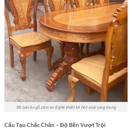
Bộ bàn ăn gỗ căm xe 8 ghế thiết kế hột xoài sang trọng
Cấu Tạo Chắc Chắn – Độ Bền Vượt Trội