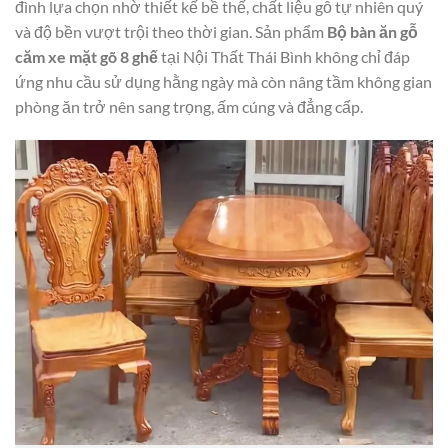
đình lựa chọn nhờ thiết kế bề thế, chất liệu gỗ tự nhiên quý
và độ bền vượt trội theo thời gian. Sản phẩm
Bộ bàn ăn gỗ
căm xe mặt gõ 8 ghế
tại Nội Thất Thái Bình không chỉ đáp
ứng nhu cầu sử dụng hằng ngày mà còn nâng tầm không gian
phòng ăn trở nên sang trọng, ấm cúng và đẳng cấp.