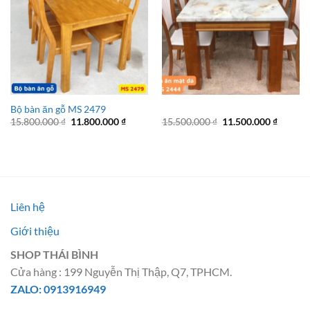
Bộ bàn ăn gỗ MS 2479
Giá
Giá
Giá
Giá
15.800.000
₫
11.800.000
₫
15.500.000
₫
11.500.000
₫
gốc
hiện
gốc
hiện
là:
tại
là:
tại
15.800.000 ₫.
là:
15.500.000 ₫.
là:
11.800.000 ₫.
11.500.
Liên hệ
Giới thiệu
SHOP THÁI BÌNH
Cửa hàng : 199 Nguyễn Thị Thập, Q7, TPHCM.
ZALO: 0913916949