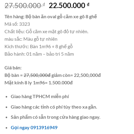
Giá
Giá
27.500.000
22.500.000
₫
₫
gốc
hiện
Tên hàng: Bộ bàn ăn oval gỗ căm xe gõ 8 ghế
là:
tại
Mã số: 3323
27.500.000 ₫.
là:
Chất liệu: Gỗ căm xe mặt gõ đỏ tự nhiên.
22.500.000 ₫.
màu sắc: Màu gỗ tự nhiên
Kích thước: Bàn 1m96 + 8 ghế gỗ
Bảo hành: 01 năm – bảo trì 5 năm
Giá bán:
Bộ bàn =
27,500,000đ
giảm còn= 22,500,000đ
Mặt kính 8 ly 1m96= 1.500.000đ
Giao hàng TPHCM miễn phí
Giao hàng các tỉnh có phí tùy theo xa gần.
Sản phẩm có sẵn trong cửa hàng giao ngay.
Gọi ngay 0913916949