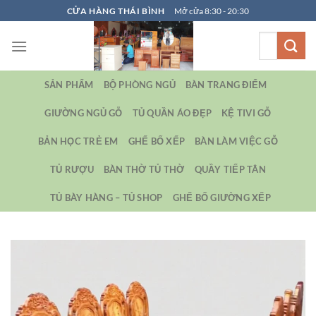
Bỏ
CỬA HÀNG THÁI BÌNH
Mở cửa 8:30 - 20:30
qua
Tìm
nội
kiếm:
dung
SẢN PHẨM
BỘ PHÒNG NGỦ
BÀN TRANG ĐIỂM
GIƯỜNG NGỦ GỖ
TỦ QUẦN ÁO ĐẸP
KỆ TIVI GỖ
BẢN HỌC TRẺ EM
GHẾ BỐ XẾP
BÀN LÀM VIỆC GỖ
TỦ RƯỢU
BÀN THỜ TỦ THỜ
QUẦY TIẾP TÂN
TỦ BÀY HÀNG – TỦ SHOP
GHẾ BỐ GIƯỜNG XẾP