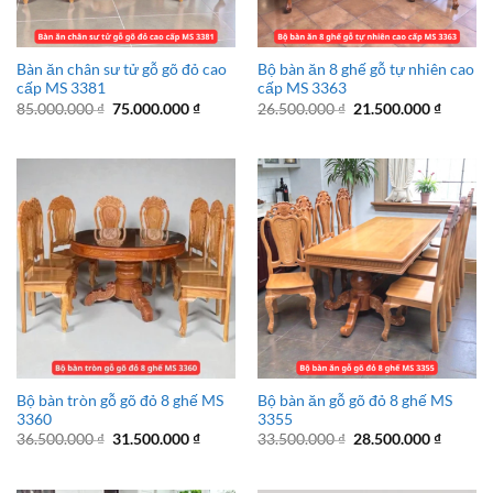
Bàn ăn chân sư tử gỗ gõ đỏ cao
Bộ bàn ăn 8 ghế gỗ tự nhiên cao
cấp MS 3381
cấp MS 3363
Giá
Giá
Giá
Giá
85.000.000
₫
75.000.000
₫
26.500.000
₫
21.500.000
₫
gốc
hiện
gốc
hiện
là:
tại
là:
tại
85.000.000 ₫.
là:
26.500.000 ₫.
là:
75.000.000 ₫.
21.500.
Bộ bàn tròn gỗ gõ đỏ 8 ghế MS
Bộ bàn ăn gỗ gõ đỏ 8 ghế MS
3360
3355
Giá
Giá
Giá
Giá
36.500.000
₫
31.500.000
₫
33.500.000
₫
28.500.000
₫
gốc
hiện
gốc
hiện
là:
tại
là:
tại
36.500.000 ₫.
là:
33.500.000 ₫.
là: