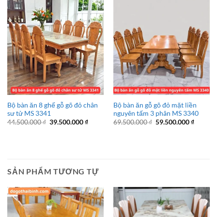
31.500.000 ₫.
28.500.
Bộ bàn ăn 8 ghế gỗ gõ đỏ chân
Bộ bàn ăn gỗ gõ đỏ mặt liền
sư tử MS 3341
nguyên tấm 3 phân MS 3340
Giá
Giá
Giá
Giá
44.500.000
₫
39.500.000
₫
69.500.000
₫
59.500.000
₫
gốc
hiện
gốc
hiện
là:
tại
là:
tại
44.500.000 ₫.
là:
69.500.000 ₫.
là:
39.500.000 ₫.
59.500.
SẢN PHẨM TƯƠNG TỰ