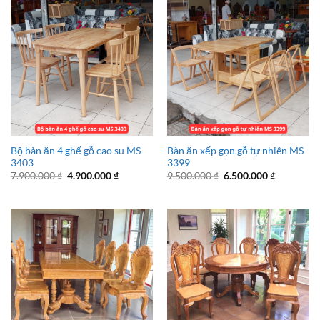
Bộ bàn ăn 4 ghế gỗ cao su MS
Bàn ăn xếp gọn gỗ tự nhiên MS
3403
3399
Giá
Giá
Giá
Giá
7.900.000
₫
4.900.000
₫
9.500.000
₫
6.500.000
₫
gốc
hiện
gốc
hiện
là:
tại
là:
tại
7.900.000 ₫.
là:
9.500.000 ₫.
là:
4.900.000 ₫.
6.500.000 