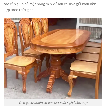
cao cấp giúp bề mặt bóng mịn, dễ lau chùi và giữ màu bền
đẹp theo thời gian.
Ghế gỗ tự nhiên bộ bàn hột xoài 8 ghế bền đẹp