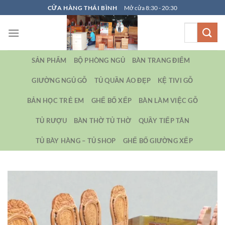
Bỏ
CỬA HÀNG THÁI BÌNH
Mở cửa 8:30 - 20:30
qua
Tìm
nội
kiếm:
dung
SẢN PHẨM
BỘ PHÒNG NGỦ
BÀN TRANG ĐIỂM
GIƯỜNG NGỦ GỖ
TỦ QUẦN ÁO ĐẸP
KỆ TIVI GỖ
BẢN HỌC TRẺ EM
GHẾ BỐ XẾP
BÀN LÀM VIỆC GỖ
TỦ RƯỢU
BÀN THỜ TỦ THỜ
QUẦY TIẾP TÂN
TỦ BÀY HÀNG – TỦ SHOP
GHẾ BỐ GIƯỜNG XẾP