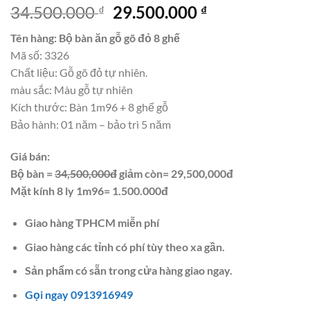
Giá
Giá
34.500.000
29.500.000
₫
₫
gốc
hiện
Tên hàng: Bộ bàn ăn gỗ gõ đỏ 8 ghế
là:
tại
Mã số: 3326
34.500.000 ₫.
là:
Chất liệu: Gỗ gõ đỏ tự nhiên.
29.500.000 ₫.
màu sắc: Màu gỗ tự nhiên
Kích thước: Bàn 1m96 + 8 ghế gỗ
Bảo hành: 01 năm – bảo trì 5 năm
Giá bán:
Bộ bàn =
34,500,000đ
giảm còn= 29,500,000đ
Mặt kính 8 ly 1m96= 1.500.000đ
Giao hàng TPHCM miễn phí
Giao hàng các tỉnh có phí tùy theo xa gần.
Sản phẩm có sẵn trong cửa hàng giao ngay.
Gọi ngay 0913916949