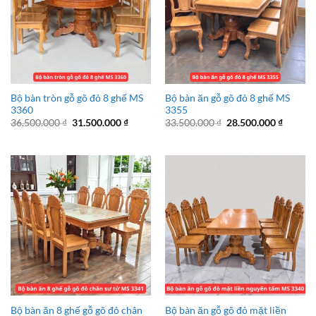
Bộ bàn tròn gỗ gõ đỏ 8 ghế MS
Bộ bàn ăn gỗ gõ đỏ 8 ghế MS
3360
3355
Giá
Giá
Giá
Giá
36.500.000
₫
31.500.000
₫
33.500.000
₫
28.500.000
₫
gốc
hiện
gốc
hiện
là:
tại
là:
tại
36.500.000 ₫.
là:
33.500.000 ₫.
là:
31.500.000 ₫.
28.500.
Bộ bàn ăn 8 ghế gỗ gõ đỏ chân
Bộ bàn ăn gỗ gõ đỏ mặt liền