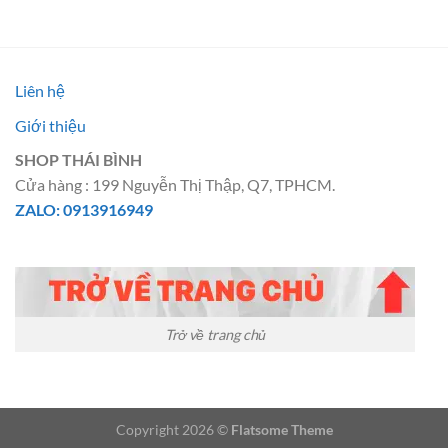
là:
tại
7.500.000 ₫.
là:
6.500.000 ₫.
Liên hệ
Giới thiệu
SHOP THÁI BÌNH
Cửa hàng : 199 Nguyễn Thị Thập, Q7, TPHCM.
ZALO: 0913916949
Trở về trang chủ
Copyright 2026 ©
Flatsome Theme