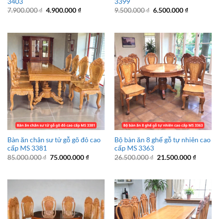
3403
3399
Giá
Giá
Giá
Giá
7.900.000
₫
4.900.000
₫
9.500.000
₫
6.500.000
₫
gốc
hiện
gốc
hiện
là:
tại
là:
tại
7.900.000 ₫.
là:
9.500.000 ₫.
là:
4.900.000 ₫.
6.500.000 
Bàn ăn chân sư tử gỗ gõ đỏ cao
Bộ bàn ăn 8 ghế gỗ tự nhiên cao
cấp MS 3381
cấp MS 3363
Giá
Giá
Giá
Giá
85.000.000
₫
75.000.000
₫
26.500.000
₫
21.500.000
₫
gốc
hiện
gốc
hiện
là:
tại
là:
tại
85.000.000 ₫.
là:
26.500.000 ₫.
là:
75.000.000 ₫.
21.500.