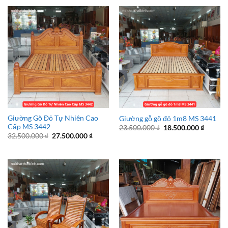
Giường Gõ Đỏ Tự Nhiên Cao
Giường gỗ gõ đỏ 1m8 MS 3441
Cấp MS 3442
Giá
Giá
23.500.000
₫
18.500.000
₫
gốc
hiện
Giá
Giá
32.500.000
₫
27.500.000
₫
là:
tại
gốc
hiện
23.500.000 ₫.
là:
là:
tại
18.500.
32.500.000 ₫.
là:
27.500.000 ₫.