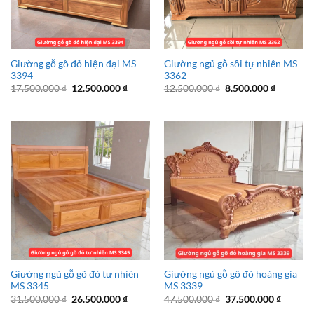
Giường gỗ gõ đỏ hiện đại MS
Giường ngủ gỗ sồi tự nhiên MS
3394
3362
Giá
Giá
Giá
Giá
17.500.000
₫
12.500.000
₫
12.500.000
₫
8.500.000
₫
gốc
hiện
gốc
hiện
là:
tại
là:
tại
17.500.000 ₫.
là:
12.500.000 ₫.
là:
12.500.000 ₫.
8.500.00
Giường ngủ gỗ gõ đỏ tư nhiên
Giường ngủ gỗ gõ đỏ hoàng gia
MS 3345
MS 3339
Giá
Giá
Giá
Giá
31.500.000
₫
26.500.000
₫
47.500.000
₫
37.500.000
₫
gốc
hiện
gốc
hiện