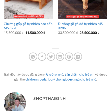
Giường gấp gỗ tự nhiên cao cấp
Đi văng gỗ gõ đỏ tự nhiên MS
MS 3290
3286
Giá
Giá
Giá
Giá
15.500.000
₫
11.500.000
₫
33.500.000
₫
28.500.000
₫
gốc
hiện
gốc
hiện
là:
tại
là:
tại
15.500.000 ₫.
là:
33.500.000 ₫.
là:
11.500.000 ₫.
28.500.
Bài viết này được đăng trong
Giường ngủ
,
Sản phẩm cho trẻ em
và được
gắn thẻ
children's beds
,
lưu ý chọn giường ngủ cho trẻ nhỏ
.
SHOPTHAIBINH