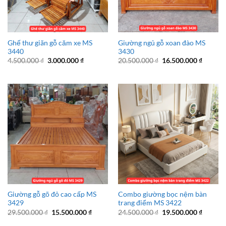
Ghế thư giãn gỗ căm xe MS
Giường ngủ gỗ xoan đào MS
3440
3430
Giá
Giá
Giá
Giá
4.500.000
₫
3.000.000
₫
20.500.000
₫
16.500.000
₫
gốc
hiện
gốc
hiện
là:
tại
là:
tại
4.500.000 ₫.
là:
20.500.000 ₫.
là:
3.000.000 ₫.
16.500.
Giường gỗ gõ đỏ cao cấp MS
Combo giường bọc nệm bàn
3429
trang điểm MS 3422
Giá
Giá
Giá
Giá
29.500.000
₫
15.500.000
₫
24.500.000
₫
19.500.000
₫
gốc
hiện
gốc
hiện
là:
tại
là:
tại