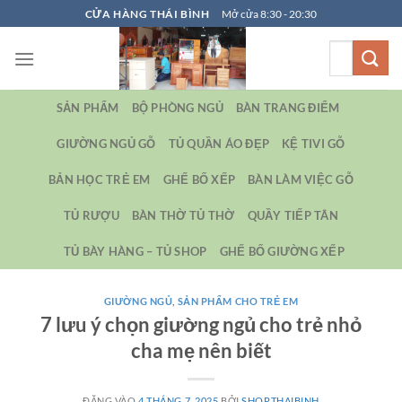
Bỏ
CỬA HÀNG THÁI BÌNH
Mở cửa 8:30 - 20:30
qua
Tìm
nội
kiếm:
dung
SẢN PHẨM
BỘ PHÒNG NGỦ
BÀN TRANG ĐIỂM
GIƯỜNG NGỦ GỖ
TỦ QUẦN ÁO ĐẸP
KỆ TIVI GỖ
BẢN HỌC TRẺ EM
GHẾ BỐ XẾP
BÀN LÀM VIỆC GỖ
TỦ RƯỢU
BÀN THỜ TỦ THỜ
QUẦY TIẾP TÂN
TỦ BÀY HÀNG – TỦ SHOP
GHẾ BỐ GIƯỜNG XẾP
GIƯỜNG NGỦ
,
SẢN PHẨM CHO TRẺ EM
7 lưu ý chọn giường ngủ cho trẻ nhỏ
cha mẹ nên biết
ĐĂNG VÀO
4 THÁNG 7, 2025
BỞI
SHOPTHAIBINH