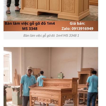
Bàn làm việc gỗ gõ đỏ 1m4 MS 3348 1