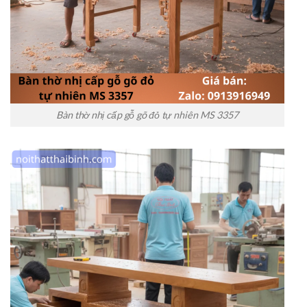
Bàn thờ nhị cấp gỗ gõ đỏ tự nhiên MS 3357