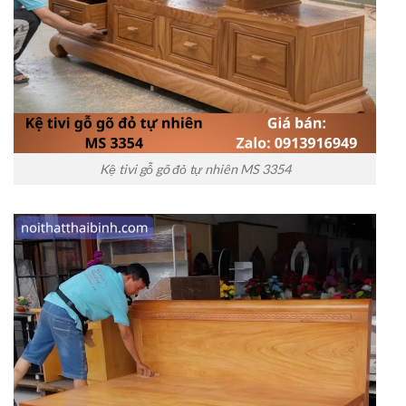
Kệ tivi gỗ gõ đỏ tự nhiên MS 3354