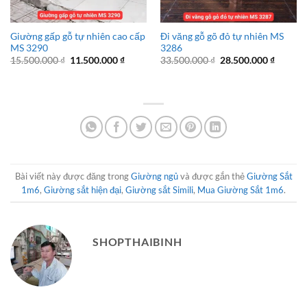
Giường gấp gỗ tự nhiên cao cấp
Đi văng gỗ gõ đỏ tự nhiên MS
MS 3290
3286
Giá
Giá
Giá
Giá
15.500.000
₫
11.500.000
₫
33.500.000
₫
28.500.000
₫
gốc
hiện
gốc
hiện
là:
tại
là:
tại
15.500.000 ₫.
là:
33.500.000 ₫.
là:
11.500.000 ₫.
28.500.
Bài viết này được đăng trong
Giường ngủ
và được gắn thẻ
Giường Sắt
1m6
,
Giường sắt hiện đại
,
Giường sắt Simili
,
Mua Giường Sắt 1m6
.
SHOPTHAIBINH