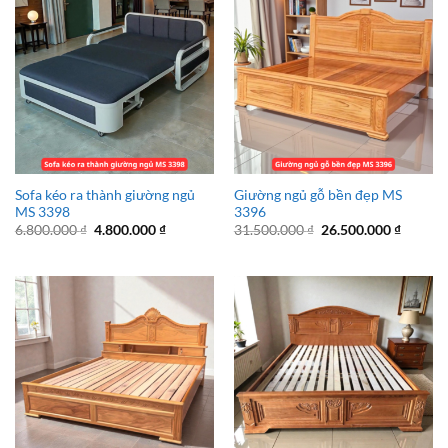
Sofa kéo ra thành giường ngủ
Giường ngủ gỗ bền đẹp MS
MS 3398
3396
Giá
Giá
Giá
Giá
6.800.000
₫
4.800.000
₫
31.500.000
₫
26.500.000
₫
gốc
hiện
gốc
hiện
là:
tại
là:
tại
6.800.000 ₫.
là:
31.500.000 ₫.
là:
4.800.000 ₫.
26.500.