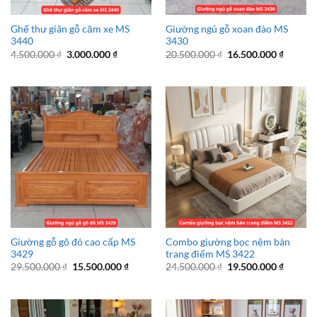
Ghế thư giãn gỗ căm xe MS
Giường ngủ gỗ xoan đào MS
3440
3430
Giá
Giá
Giá
Giá
4.500.000
₫
3.000.000
₫
20.500.000
₫
16.500.000
₫
gốc
hiện
gốc
hiện
là:
tại
là:
tại
4.500.000 ₫.
là:
20.500.000 ₫.
là:
3.000.000 ₫.
16.500.
Giường gỗ gõ đỏ cao cấp MS
Combo giường bọc nệm bàn
3429
trang điểm MS 3422
Giá
Giá
Giá
Giá
29.500.000
₫
15.500.000
₫
24.500.000
₫
19.500.000
₫
gốc
hiện
gốc
hiện
là:
tại
là:
tại
29.500.000 ₫.
là:
24.500.000 ₫.
là:
15.500.000 ₫.
19.500.