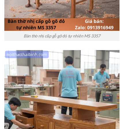
Bàn thờ nhị cấp gỗ gõ đỏ tự nhiên MS 3357