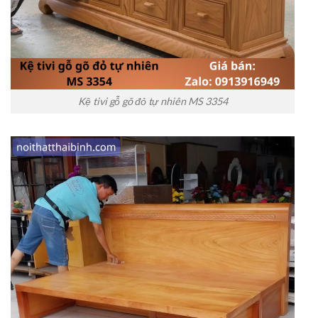
Kệ tivi gỗ gõ đỏ tự nhiên MS 3354