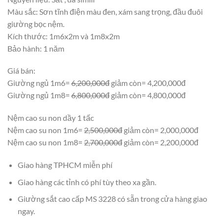
Màu sắc: Sơn tĩnh điện màu đen, xám sang trọng, đầu đuôi
giường bọc nệm.
Kích thước: 1m6x2m và 1m8x2m
Bảo hành: 1 năm
Giá bán:
Giường ngủ 1m6=
6,200,000đ
giảm còn= 4,200,000đ
Giường ngủ 1m8=
6,800,000đ
giảm còn= 4,800,000đ
Nệm cao su non dầy 1 tấc
Nệm cao su non 1m6=
2,500,000đ
giảm còn= 2,000,000đ
Nệm cao su non 1m8=
2,700,000đ
giảm còn= 2,200,000đ
Giao hàng TPHCM miễn phí
Giao hàng các tỉnh có phí tùy theo xa gần.
Giường sắt cao cấp MS 3228 có sẵn trong cửa hàng giao
ngay.