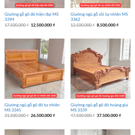
Giường gỗ gõ đỏ hiện đại MS
Giường ngủ gỗ sồi tự nhiên MS
3394
3362
Giá
Giá
Giá
Giá
17.500.000
₫
12.500.000
₫
12.500.000
₫
8.500.000
₫
gốc
hiện
gốc
hiện
là:
tại
là:
tại
17.500.000 ₫.
là:
12.500.000 ₫.
là:
12.500.000 ₫.
8.500.00
Giường ngủ gỗ gõ đỏ tư nhiên
Giường ngủ gỗ gõ đỏ hoàng gia
MS 3345
MS 3339
Giá
Giá
Giá
Giá
31.500.000
₫
26.500.000
₫
47.500.000
₫
37.500.000
₫
gốc
hiện
gốc
hiện
là:
tại
là:
tại
31.500.000 ₫.
là:
47.500.000 ₫.
là:
26.500.000 ₫.
37.500.