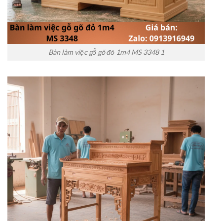
Bàn làm việc gỗ gõ đỏ 1m4 MS 3348 1