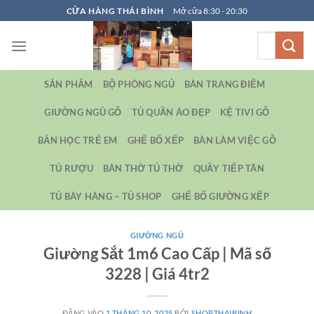
Bỏ
CỬA HÀNG THÁI BÌNH
Mở cửa 8:30 - 20:30
qua
Tìm
nội
kiếm:
dung
SẢN PHẨM
BỘ PHÒNG NGỦ
BÀN TRANG ĐIỂM
GIƯỜNG NGỦ GỖ
TỦ QUẦN ÁO ĐẸP
KỆ TIVI GỖ
BẢN HỌC TRẺ EM
GHẾ BỐ XẾP
BÀN LÀM VIỆC GỖ
TỦ RƯỢU
BÀN THỜ TỦ THỜ
QUẦY TIẾP TÂN
TỦ BÀY HÀNG – TỦ SHOP
GHẾ BỐ GIƯỜNG XẾP
GIƯỜNG NGỦ
Giường Sắt 1m6 Cao Cấp | Mã số
3228 | Giá 4tr2
ĐĂNG VÀO
1 THÁNG 10, 2025
BỞI
SHOPTHAIBINH