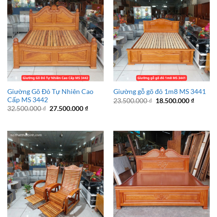
Giường Gõ Đỏ Tự Nhiên Cao
Giường gỗ gõ đỏ 1m8 MS 3441
Cấp MS 3442
Giá
Giá
23.500.000
₫
18.500.000
₫
gốc
hiện
Giá
Giá
32.500.000
₫
27.500.000
₫
là:
tại
gốc
hiện
23.500.000 ₫.
là:
là:
tại
18.500.
32.500.000 ₫.
là:
27.500.000 ₫.