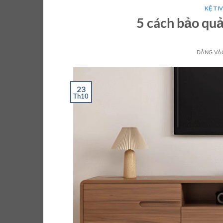
KỆ TIV
5 cách bảo quả
ĐĂNG V
23
Th10