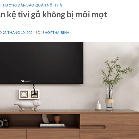
I
,
HƯỚNG DẪN BẢO QUẢN NỘI THẤT
n kệ tivi gỗ không bị mối mọt
ÀO
23 THÁNG 10, 2024
BỞI
SHOPTHAIBINH