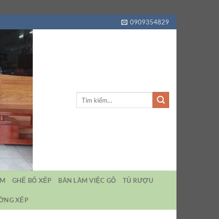
0909354829
Tìm
kiếm:
EM
GHẾ BỐ XẾP
BÀN LÀM VIỆC GỖ
TỦ RƯỢU
ƯỜNG XẾP