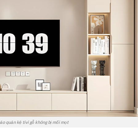
ảo quản kệ tivi gỗ không bị mối mọt