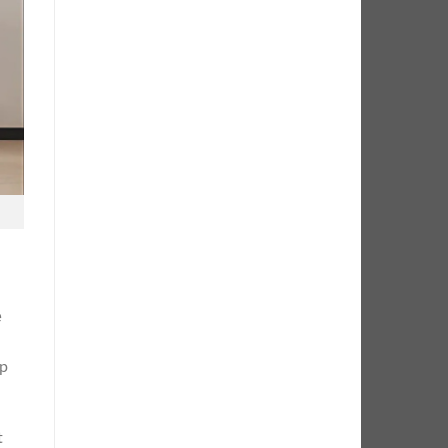
ệ
ệp
t