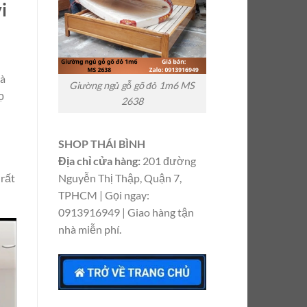
i
mà
Giường ngủ gỗ gõ đỏ 1m6 MS
ọ
2638
SHOP THÁI BÌNH
Địa chỉ cửa hàng:
201 đường
Nguyễn Thị Thập, Quận 7,
 rất
TPHCM | Gọi ngay:
0913916949 | Giao hàng tận
nhà miễn phí.