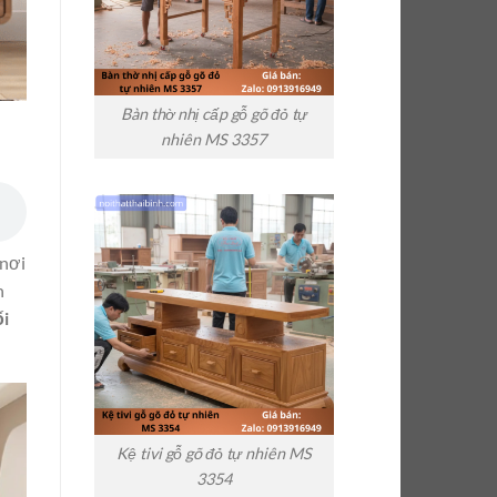
Bàn thờ nhị cấp gỗ gõ đỏ tự
nhiên MS 3357
 nơi
n
ối
Kệ tivi gỗ gõ đỏ tự nhiên MS
3354