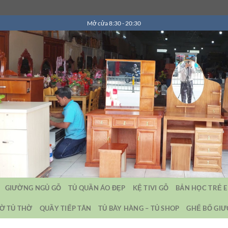
Mở cửa 8:30 - 20:30
GIƯỜNG NGỦ GỖ
TỦ QUẦN ÁO ĐẸP
KỆ TIVI GỖ
BẢN HỌC TRẺ 
Ờ TỦ THỜ
QUẦY TIẾP TÂN
TỦ BÀY HÀNG – TỦ SHOP
GHẾ BỐ GI