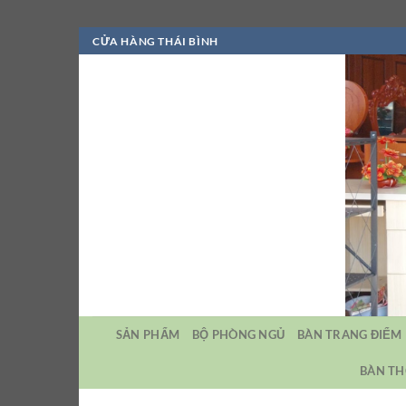
Bỏ
CỬA HÀNG THÁI BÌNH
qua
nội
dung
SẢN PHẨM
BỘ PHÒNG NGỦ
BÀN TRANG ĐIỂM
BÀN TH