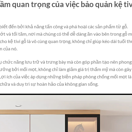
tầm quan trọng của việc bảo quản kệ tiv
biết đến bởi khả năng tấn công và phá hoại các sản phẩm từ gỗ.
 và tối tăm, nơi mà chúng có thể dễ dàng ăn vào bên trong gỗ 
o kệ tivi gỗ là vô cùng quan trọng, không chỉ giúp kéo dài tuổi th
n của nó.
 vụ chức năng lưu trữ và trưng bày mà còn góp phần tạo nên phong
hưởng bởi mối mọt, không chỉ làm giảm giá trị thẩm mỹ mà còn gây
Lợi ích của việc áp dụng những biện pháp phòng chống mối mọt là
a chữa và duy trì sự hoàn hảo của không gian sống.