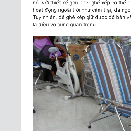
nó. Với thiết kế gọn nhẹ, ghế xếp có thể 
hoạt động ngoài trời như cắm trại, dã ngoạ
Tuy nhiên, để ghế xếp giữ được độ bền và
là điều vô cùng quan trọng.