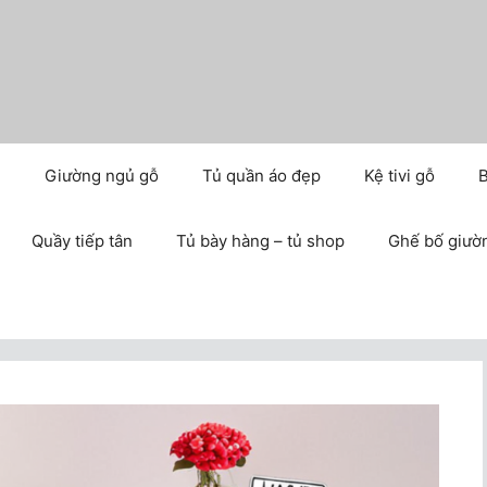
m
Giường ngủ gỗ
Tủ quần áo đẹp
Kệ tivi gỗ
B
Quầy tiếp tân
Tủ bày hàng – tủ shop
Ghế bố giườ