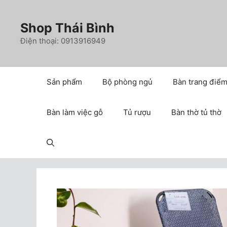
Chuyển
đến
Shop Thái Bình
nội
Điện thoại: 0913916949
dung
Sản phẩm
Bộ phòng ngủ
Bàn trang điể
Bàn làm việc gỗ
Tủ rượu
Bàn thờ tủ thờ