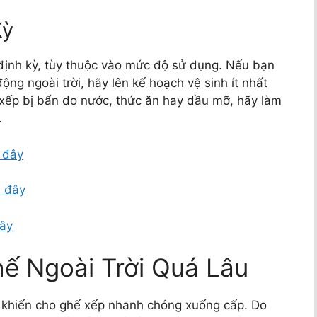
Kỳ
 định kỳ, tùy thuộc vào mức độ sử dụng. Nếu bạn
ng ngoài trời, hãy lên kế hoạch vệ sinh ít nhất
 xếp bị bẩn do nước, thức ăn hay dầu mỡ, hãy làm
.
 đây
i đây
đây
ế Ngoài Trời Quá Lâu
t khiến cho ghế xếp nhanh chóng xuống cấp. Do