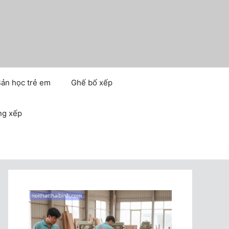
ản học trẻ em
Ghế bố xếp
ng xếp