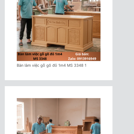
Bàn làm việc gỗ gõ đỏ 1m4 MS 3348 1