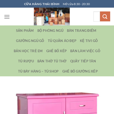
Bỏ
CỬA HÀNG THÁI BÌNH
Mở cửa 8:30 - 20:30
qua
Tìm
nội
kiếm:
dung
SẢN PHẨM
BỘ PHÒNG NGỦ
BÀN TRANG ĐIỂM
GIƯỜNG NGỦ GỖ
TỦ QUẦN ÁO ĐẸP
KỆ TIVI GỖ
BẢN HỌC TRẺ EM
GHẾ BỐ XẾP
BÀN LÀM VIỆC GỖ
TỦ RƯỢU
BÀN THỜ TỦ THỜ
QUẦY TIẾP TÂN
TỦ BÀY HÀNG – TỦ SHOP
GHẾ BỐ GIƯỜNG XẾP