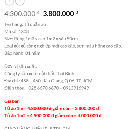
Giá
Giá
4.300.000
3.800.000
₫
₫
gốc
hiện
Tên hàng: Tủ quần áo
là:
tại
Mã số: 1308
4.300.000 ₫.
là:
Size: Rộng 1m2 x cao 1m2 x sâu 50cm
3.800.000 ₫.
Loại gỗ: gỗ công nghiệp mdf cao cấp, sơn màu hồng cao cấp.
Bảo hành: 01 năm
Đơn vị sản xuất:
Công ty sản xuất nội thất Thái Bình
Địa chỉ : 458 – 460 Hậu Giang, Q 06, TPHCM.
Điện thoại : 028 6670 6670 – 0913916949
Giá bán :
Tủ áo 1m =
4.300.000 đ
giảm còn = 3.800.000 đ
Tủ áo 1m2 =
4.500.000 đ
giảm còn = 4.000.000 đ
GIAO HÀNG MIỄN PHÍ TP.HCM.