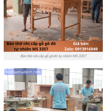
Bàn thờ nhị cấp gỗ gõ đỏ tự nhiên MS 3357