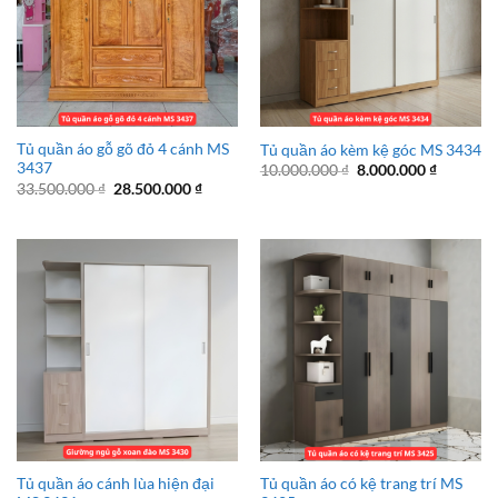
Tủ quần áo gỗ gõ đỏ 4 cánh MS
Tủ quần áo kèm kệ góc MS 3434
3437
Giá
Giá
10.000.000
₫
8.000.000
₫
gốc
hiện
Giá
Giá
33.500.000
₫
28.500.000
₫
là:
tại
gốc
hiện
10.000.000 ₫.
là:
là:
tại
8.000.00
33.500.000 ₫.
là:
28.500.000 ₫.
Tủ quần áo cánh lùa hiện đại
Tủ quần áo có kệ trang trí MS