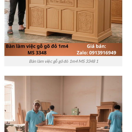
Bàn làm việc gỗ gõ đỏ 1m4 MS 3348 1