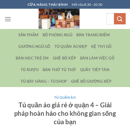
Bỏ
CỬA HÀNG THÁI BÌNH
Mở cửa 8:30 - 20:30
qua
Tìm
nội
kiếm:
dung
SẢN PHẨM
BỘ PHÒNG NGỦ
BÀN TRANG ĐIỂM
GIƯỜNG NGỦ GỖ
TỦ QUẦN ÁO ĐẸP
KỆ TIVI GỖ
BẢN HỌC TRẺ EM
GHẾ BỐ XẾP
BÀN LÀM VIỆC GỖ
TỦ RƯỢU
BÀN THỜ TỦ THỜ
QUẦY TIẾP TÂN
TỦ BÀY HÀNG – TỦ SHOP
GHẾ BỐ GIƯỜNG XẾP
TỦ QUẦN ÁO
Tủ quần áo giá rẻ ở quận 4 – Giải
pháp hoàn hảo cho không gian sống
của bạn