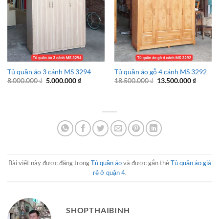
Tủ quần áo 3 cánh MS 3294
Tủ quần áo gỗ 4 cánh MS 3292
Giá
Giá
Giá
Giá
8.000.000
₫
5.000.000
₫
18.500.000
₫
13.500.000
₫
gốc
hiện
gốc
hiện
là:
tại
là:
tại
8.000.000 ₫.
là:
18.500.000 ₫.
là:
5.000.000 ₫.
13.500.
Bài viết này được đăng trong
Tủ quần áo
và được gắn thẻ
Tủ quần áo giá
rẻ ở quận 4
.
SHOPTHAIBINH