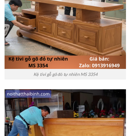
Kệ tivi gỗ gõ đỏ tự nhiên MS 3354