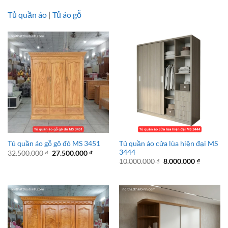
Tủ quần áo
|
Tủ áo gỗ
Tủ quần áo cửa lùa hiện đại MS
Tủ quần áo gỗ gõ đỏ MS 3451
3444
Giá
Giá
32.500.000
₫
27.500.000
₫
gốc
hiện
Giá
Giá
10.000.000
₫
8.000.000
₫
là:
tại
gốc
hiện
32.500.000 ₫.
là:
là:
tại
27.500.000 ₫.
10.000.000 ₫.
là:
8.000.00