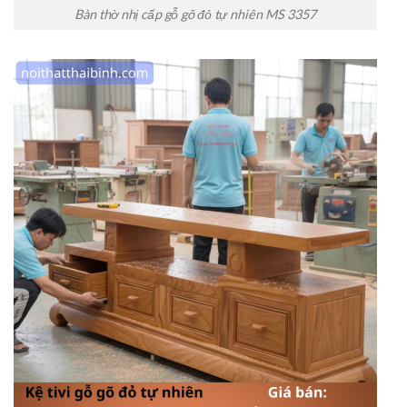
Bàn thờ nhị cấp gỗ gõ đỏ tự nhiên MS 3357