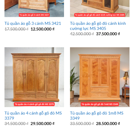
Tủ quần áo gỗ gõ đỏ cánh kính
Tủ quần áo gỗ 3 cánh MS 3421
cường lực MS 3405
Giá
Giá
17.500.000
₫
12.500.000
₫
gốc
hiện
Giá
Giá
42.500.000
₫
37.500.000
₫
là:
tại
gốc
hiện
17.500.000 ₫.
là:
là:
tại
12.500.000 ₫.
42.500.000 ₫.
là:
37.500.
Tủ quần áo 4 cánh gỗ gõ đỏ MS
Tủ quần áo gỗ gõ đỏ 1m8 MS
3379
3349
Giá
Giá
Giá
Giá
34.500.000
₫
29.500.000
₫
33.500.000
₫
28.500.000
₫
gốc
hiện
gốc
hiện
là:
tại
là:
tại