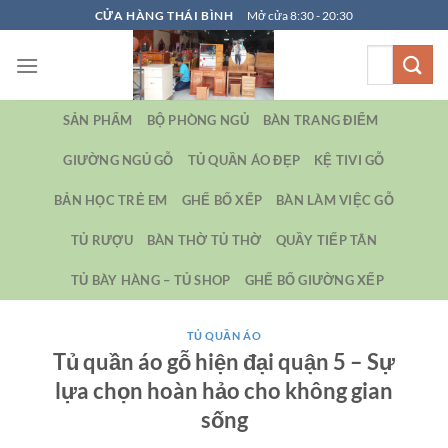
Bỏ
CỬA HÀNG THÁI BÌNH
Mở cửa 8:30 - 20:30
qua
Tìm
nội
kiếm:
dung
SẢN PHẨM
BỘ PHÒNG NGỦ
BÀN TRANG ĐIỂM
GIƯỜNG NGỦ GỖ
TỦ QUẦN ÁO ĐẸP
KỆ TIVI GỖ
BẢN HỌC TRẺ EM
GHẾ BỐ XẾP
BÀN LÀM VIỆC GỖ
TỦ RƯỢU
BÀN THỜ TỦ THỜ
QUẦY TIẾP TÂN
TỦ BÀY HÀNG – TỦ SHOP
GHẾ BỐ GIƯỜNG XẾP
TỦ QUẦN ÁO
Tủ quần áo gỗ hiện đại quận 5 – Sự
lựa chọn hoàn hảo cho không gian
sống