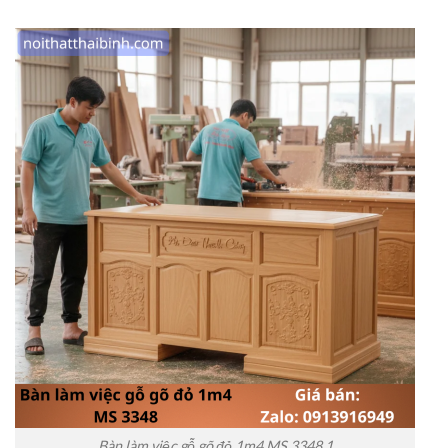
Bàn làm việc gỗ gõ đỏ 1m4 MS 3348 1