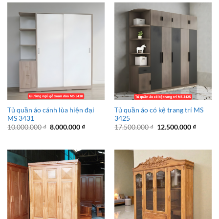
28.500.000 ₫.
Tủ quần áo cánh lùa hiện đại
Tủ quần áo có kệ trang trí MS
MS 3431
3425
Giá
Giá
Giá
Giá
10.000.000
₫
8.000.000
₫
17.500.000
₫
12.500.000
₫
gốc
hiện
gốc
hiện
là:
tại
là:
tại
10.000.000 ₫.
là:
17.500.000 ₫.
là:
8.000.000 ₫.
12.500.