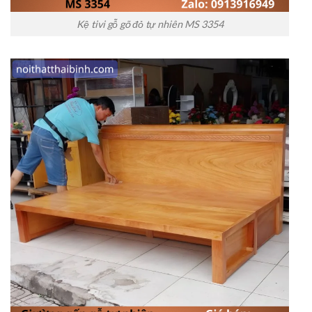
Kệ tivi gỗ gõ đỏ tự nhiên MS 3354