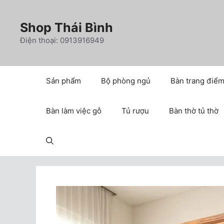
Chuyển
đến
Shop Thái Bình
nội
Điện thoại: 0913916949
dung
Sản phẩm
Bộ phòng ngủ
Bàn trang điể
Bàn làm việc gỗ
Tủ rượu
Bàn thờ tủ thờ