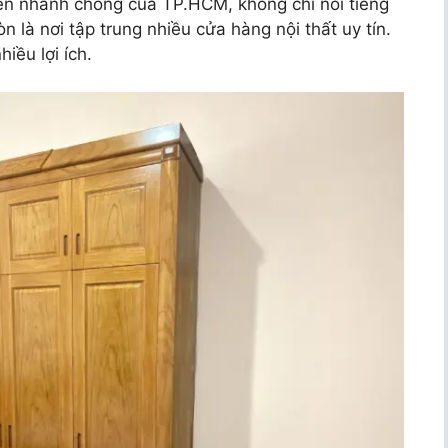
iển nhanh chóng của TP.HCM, không chỉ nổi tiếng
 là nơi tập trung nhiều cửa hàng nội thất uy tín.
iều lợi ích.