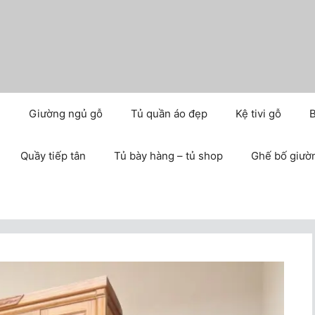
m
Giường ngủ gỗ
Tủ quần áo đẹp
Kệ tivi gỗ
B
Quầy tiếp tân
Tủ bày hàng – tủ shop
Ghế bố giườ