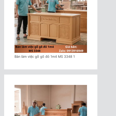
Bàn làm việc gỗ gõ đỏ 1m4 MS 3348 1