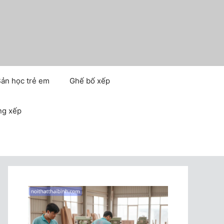
ản học trẻ em
Ghế bố xếp
ng xếp