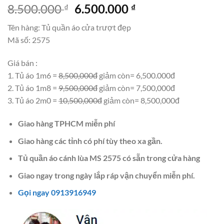
Giá
Giá
8.500.000
6.500.000
₫
₫
gốc
hiện
Tên hàng: Tủ quần áo cửa trượt đẹp
là:
tại
Mã số: 2575
8.500.000 ₫.
là:
6.500.000 ₫.
Giá bán :
1. Tủ áo 1m6 =
8,500,000đ
giảm còn= 6,500.000đ
2. Tủ áo 1m8 =
9,500,000đ
giảm còn= 7,500,000đ
3. Tủ áo 2m0 =
10,500,000đ
giảm còn= 8,500,000đ
Giao hàng TPHCM miễn phí
Giao hàng các tỉnh có phí tùy theo xa gần.
Tủ quần áo cánh lùa MS 2575 có sẵn trong cửa hàng
Giao ngay trong ngày lắp ráp vận chuyển miễn phí.
Gọi ngay 0913916949