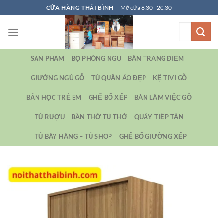
Bỏ
CỬA HÀNG THÁI BÌNH
Mở cửa 8:30 - 20:30
qua
Tìm
nội
kiếm:
dung
SẢN PHẨM
BỘ PHÒNG NGỦ
BÀN TRANG ĐIỂM
GIƯỜNG NGỦ GỖ
TỦ QUẦN ÁO ĐẸP
KỆ TIVI GỖ
BẢN HỌC TRẺ EM
GHẾ BỐ XẾP
BÀN LÀM VIỆC GỖ
TỦ RƯỢU
BÀN THỜ TỦ THỜ
QUẦY TIẾP TÂN
TỦ BÀY HÀNG – TỦ SHOP
GHẾ BỐ GIƯỜNG XẾP