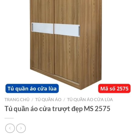
TRANG CHỦ
/
TỦ QUẦN ÁO
/
TỦ QUẦN ÁO CỬA LÙA
Tủ quần áo cửa trượt đẹp MS 2575