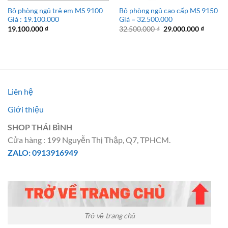
Bộ phòng ngủ trẻ em MS 9100
Bộ phòng ngủ cao cấp MS 9150
Giá : 19.100.000
Giá = 32.500.000
Giá
Giá
19.100.000
₫
32.500.000
₫
29.000.000
₫
gốc
hiện
là:
tại
32.500.000 ₫.
là:
29.000.
Liên hệ
Giới thiệu
SHOP THÁI BÌNH
Cửa hàng : 199 Nguyễn Thị Thập, Q7, TPHCM.
ZALO: 0913916949
Trở về trang chủ