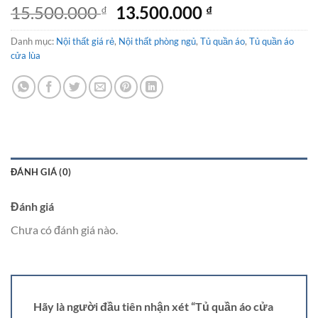
Giá
Giá
15.500.000
13.500.000
₫
₫
gốc
hiện
Danh mục:
Nội thất giá rẻ
,
là:
Nội thất phòng ngủ
,
Tủ quần áo
tại
,
Tủ quần áo
cửa lùa
15.500.000 ₫.
là:
13.500.000 ₫.
ĐÁNH GIÁ (0)
Đánh giá
Chưa có đánh giá nào.
Hãy là người đầu tiên nhận xét “Tủ quần áo cửa