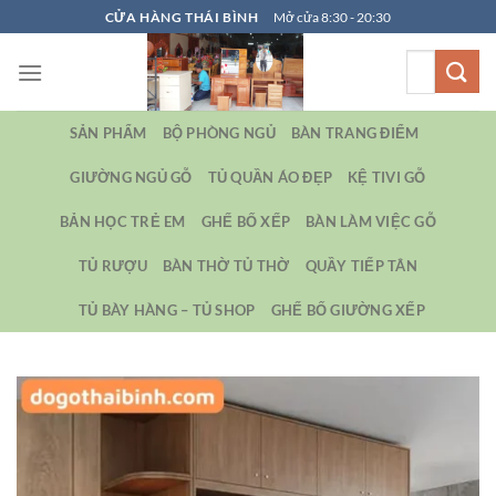
Bỏ
CỬA HÀNG THÁI BÌNH
Mở cửa 8:30 - 20:30
qua
Tìm
nội
kiếm:
dung
SẢN PHẨM
BỘ PHÒNG NGỦ
BÀN TRANG ĐIỂM
GIƯỜNG NGỦ GỖ
TỦ QUẦN ÁO ĐẸP
KỆ TIVI GỖ
BẢN HỌC TRẺ EM
GHẾ BỐ XẾP
BÀN LÀM VIỆC GỖ
TỦ RƯỢU
BÀN THỜ TỦ THỜ
QUẦY TIẾP TÂN
TỦ BÀY HÀNG – TỦ SHOP
GHẾ BỐ GIƯỜNG XẾP