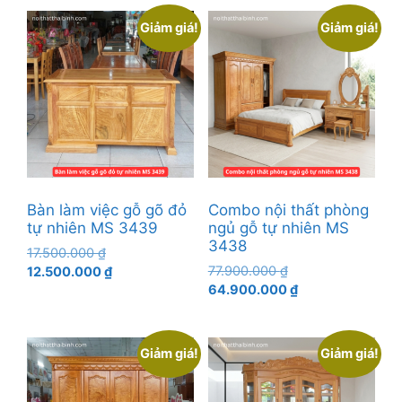
23.500.000 ₫.
tại
4.500.000 ₫.
là:
là:
3.000
Giảm giá!
Giảm giá!
18.500.000 ₫.
Bàn làm việc gỗ gõ đỏ
Combo nội thất phòng
tự nhiên MS 3439
ngủ gỗ tự nhiên MS
3438
Giá
17.500.000
₫
Giá
gốc
Giá
77.900.000
₫
12.500.000
₫
gốc
Giá
là:
hiện
64.900.000
₫
là:
hiện
17.500.000 ₫.
tại
77.900.000 ₫.
tại
là:
là:
12.500.000 ₫.
Giảm giá!
Giảm giá!
64.900.000 ₫.