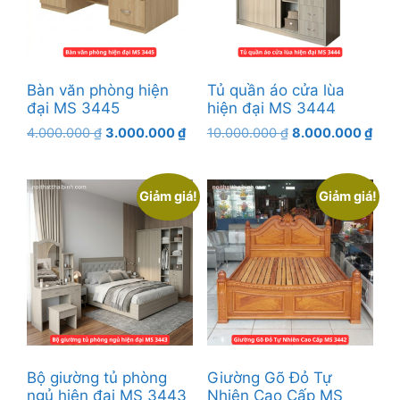
Bàn văn phòng hiện
Tủ quần áo cửa lùa
đại MS 3445
hiện đại MS 3444
Giá
Giá
Giá
Giá
4.000.000
₫
3.000.000
₫
10.000.000
₫
8.000.000
₫
gốc
hiện
gốc
hiện
là:
tại
là:
tại
4.000.000 ₫.
là:
10.000.000 ₫.
là:
Giảm giá!
Giảm giá!
3.000.000 ₫.
8.00
Bộ giường tủ phòng
Giường Gõ Đỏ Tự
ngủ hiện đại MS 3443
Nhiên Cao Cấp MS