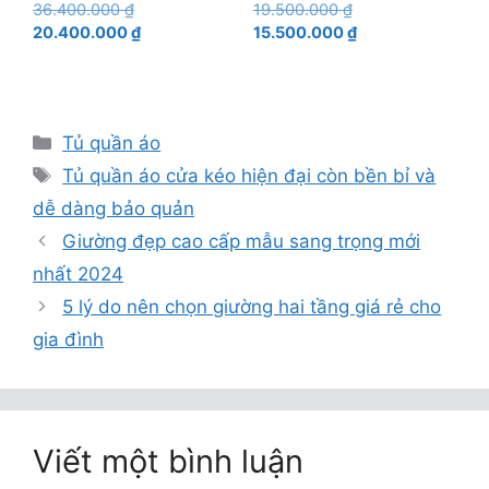
Giá
Giá
36.400.000
₫
19.500.000
₫
gốc
Giá
gốc
Giá
20.400.000
₫
15.500.000
₫
là:
hiện
là:
hiện
36.400.000 ₫.
tại
19.500.000 ₫.
tại
là:
là:
20.400.000 ₫.
15.500.000 ₫.
Danh
Tủ quần áo
mục
Thẻ
Tủ quần áo cửa kéo hiện đại còn bền bỉ và
dễ dàng bảo quản
Giường đẹp cao cấp mẫu sang trọng mới
nhất 2024
5 lý do nên chọn giường hai tầng giá rẻ cho
gia đình
Viết một bình luận