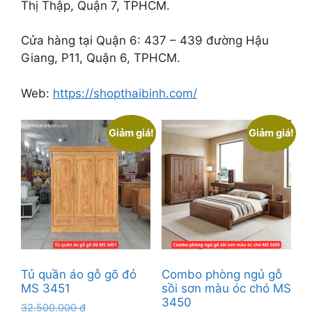
Thị Thập, Quận 7, TPHCM.
Cửa hàng tại Quận 6: 437 – 439 đường Hậu
Giang, P11, Quận 6, TPHCM.
Web:
https://shopthaibinh.com/
Giảm giá!
Giảm giá!
Tủ quần áo gỗ gõ đỏ
Combo phòng ngủ gỗ
MS 3451
sồi sơn màu óc chó MS
3450
Giá
32.500.000
₫