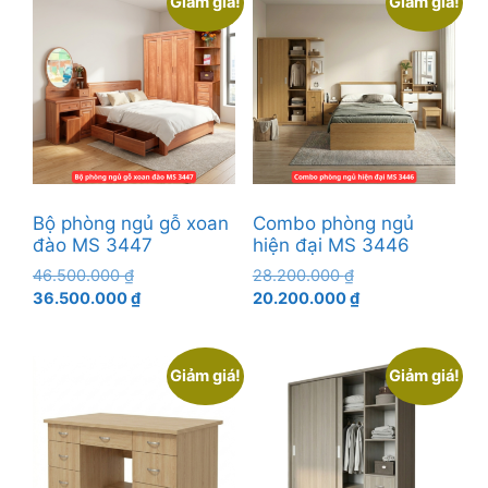
Giảm giá!
Giảm giá!
35.500.000 ₫.
Bộ phòng ngủ gỗ xoan
Combo phòng ngủ
đào MS 3447
hiện đại MS 3446
Giá
Giá
46.500.000
₫
28.200.000
₫
gốc
Giá
gốc
Giá
36.500.000
₫
20.200.000
₫
là:
hiện
là:
hiện
46.500.000 ₫.
tại
28.200.000 ₫.
tại
là:
là:
Giảm giá!
Giảm giá!
36.500.000 ₫.
20.200.000 ₫.