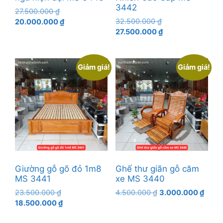
3442
Giá
27.500.000
₫
Giá
gốc
Giá
32.500.000
₫
20.000.000
₫
gốc
Giá
là:
hiện
27.500.000
₫
là:
hiện
27.500.000 ₫.
tại
32.500.000 ₫.
tại
là:
là:
20.000.000 ₫.
Giảm giá!
Giảm giá!
27.500.000 ₫.
Giường gỗ gõ đỏ 1m8
Ghế thư giãn gỗ căm
MS 3441
xe MS 3440
Giá
Giá
Giá
23.500.000
₫
4.500.000
₫
3.000.000
₫
gốc
Giá
gốc
hiện
18.500.000
₫
là:
hiện
là:
tại