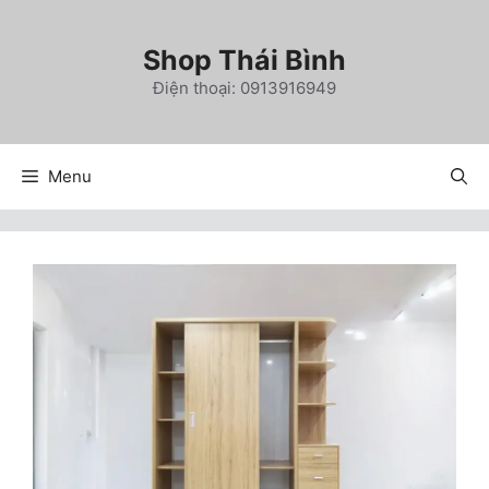
Chuyển
đến
Shop Thái Bình
nội
Điện thoại: 0913916949
dung
Menu