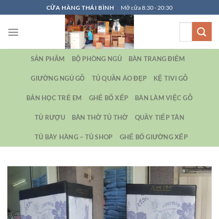
Bỏ
CỬA HÀNG THÁI BÌNH
Mở cửa 8:30 - 20:30
qua
Tìm
nội
kiếm:
dung
SẢN PHẨM
BỘ PHÒNG NGỦ
BÀN TRANG ĐIỂM
GIƯỜNG NGỦ GỖ
TỦ QUẦN ÁO ĐẸP
KỆ TIVI GỖ
BẢN HỌC TRẺ EM
GHẾ BỐ XẾP
BÀN LÀM VIỆC GỖ
TỦ RƯỢU
BÀN THỜ TỦ THỜ
QUẦY TIẾP TÂN
TỦ BÀY HÀNG – TỦ SHOP
GHẾ BỐ GIƯỜNG XẾP