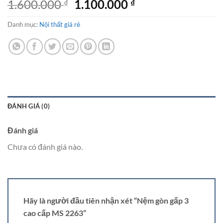
Giá
Giá
1.600.000
1.100.000
₫
₫
gốc
hiện
Danh mục:
Nội thất giá rẻ
là:
tại
1.600.000 ₫.
là:
1.100.000 ₫.
ĐÁNH GIÁ (0)
Đánh giá
Chưa có đánh giá nào.
Hãy là người đầu tiên nhận xét “Nệm gòn gấp 3
cao cấp MS 2263”