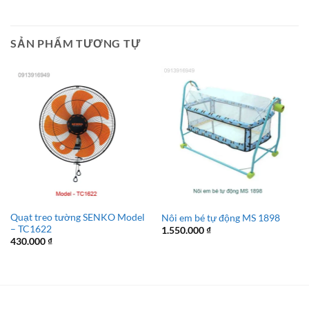
SẢN PHẨM TƯƠNG TỰ
Quạt treo tường SENKO Model
Nôi em bé tự động MS 1898
– TC1622
1.550.000
₫
430.000
₫