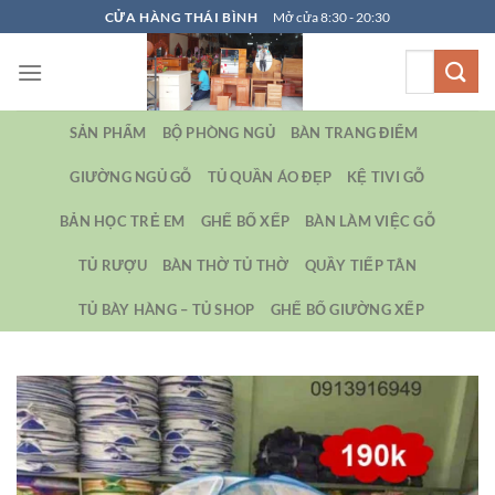
Bỏ
CỬA HÀNG THÁI BÌNH
Mở cửa 8:30 - 20:30
qua
Tìm
nội
kiếm:
dung
SẢN PHẨM
BỘ PHÒNG NGỦ
BÀN TRANG ĐIỂM
GIƯỜNG NGỦ GỖ
TỦ QUẦN ÁO ĐẸP
KỆ TIVI GỖ
BẢN HỌC TRẺ EM
GHẾ BỐ XẾP
BÀN LÀM VIỆC GỖ
TỦ RƯỢU
BÀN THỜ TỦ THỜ
QUẦY TIẾP TÂN
TỦ BÀY HÀNG – TỦ SHOP
GHẾ BỐ GIƯỜNG XẾP