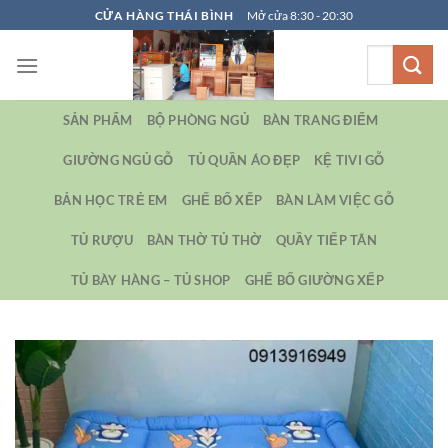
Bỏ
CỬA HÀNG THÁI BÌNH
Mở cửa 8:30 - 20:30
qua
Tìm
nội
kiếm:
dung
SẢN PHẨM
BỘ PHÒNG NGỦ
BÀN TRANG ĐIỂM
GIƯỜNG NGỦ GỖ
TỦ QUẦN ÁO ĐẸP
KỆ TIVI GỖ
BẢN HỌC TRẺ EM
GHẾ BỐ XẾP
BÀN LÀM VIỆC GỖ
TỦ RƯỢU
BÀN THỜ TỦ THỜ
QUẦY TIẾP TÂN
TỦ BÀY HÀNG – TỦ SHOP
GHẾ BỐ GIƯỜNG XẾP