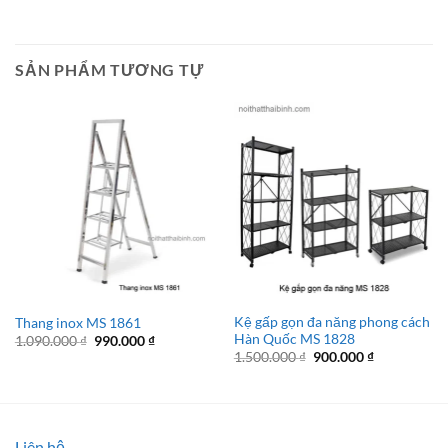
SẢN PHẨM TƯƠNG TỰ
Kệ gấp gọn đa năng phong cách
Thang inox MS 1861
Hàn Quốc MS 1828
Giá
Giá
1.090.000
₫
990.000
₫
gốc
hiện
Giá
Giá
1.500.000
₫
900.000
₫
là:
tại
gốc
hiện
1.090.000 ₫.
là:
là:
tại
990.000 ₫.
1.500.000 ₫.
là:
900.000 ₫.
Liên hệ