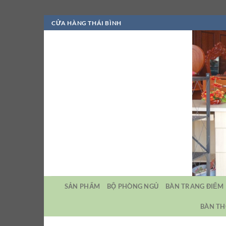
Bỏ
CỬA HÀNG THÁI BÌNH
qua
nội
dung
SẢN PHẨM
BỘ PHÒNG NGỦ
BÀN TRANG ĐIỂM
BÀN TH