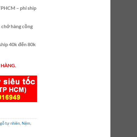
 TPHCM – phí ship
ẵn chở hàng cồng
 ship 40k đến 80k
 HÀNG.
gỗ tự nhiên
,
Nệm
,