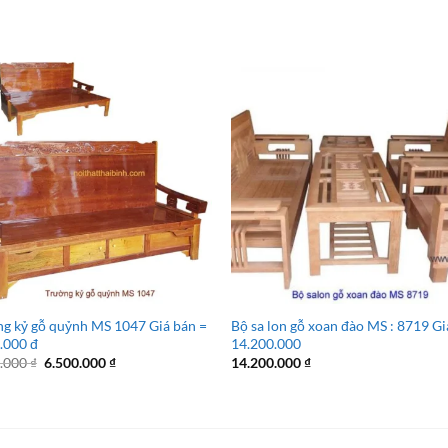
g kỷ gỗ quỷnh MS 1047 Giá bán =
Bộ sa lon gỗ xoan đào MS : 8719 Giá
.000 đ
14.200.000
Giá
Giá
0.000
₫
6.500.000
₫
14.200.000
₫
gốc
hiện
là:
tại
7.500.000 ₫.
là:
6.500.000 ₫.