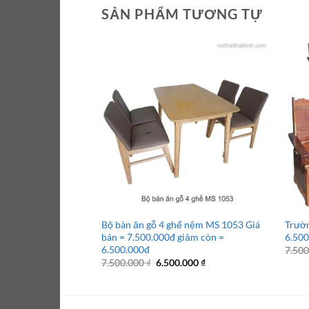
SẢN PHẨM TƯƠNG TỰ
Bộ bàn ăn gỗ 4 ghế nệm MS 1053 Giá
Trườn
bán = 7.500.000đ giảm còn =
6.500
6.500.000đ
7.50
Giá
Giá
7.500.000
₫
6.500.000
₫
gốc
hiện
là:
tại
7.500.000 ₫.
là:
6.500.000 ₫.