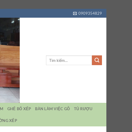
0909354829
Tìm
kiếm:
EM
GHẾ BỐ XẾP
BÀN LÀM VIỆC GỖ
TỦ RƯỢU
ƯỜNG XẾP