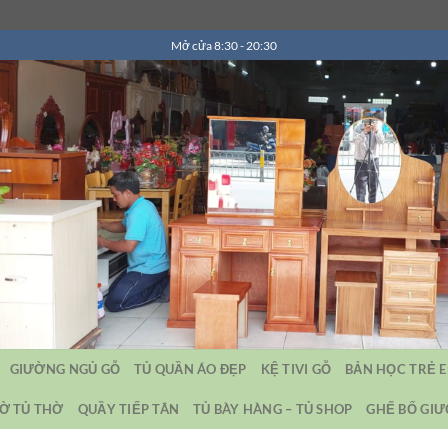
Mở cửa 8:30 - 20:30
GIƯỜNG NGỦ GỖ
TỦ QUẦN ÁO ĐẸP
KỆ TIVI GỖ
BẢN HỌC TRẺ 
Ờ TỦ THỜ
QUẦY TIẾP TÂN
TỦ BÀY HÀNG – TỦ SHOP
GHẾ BỐ GI