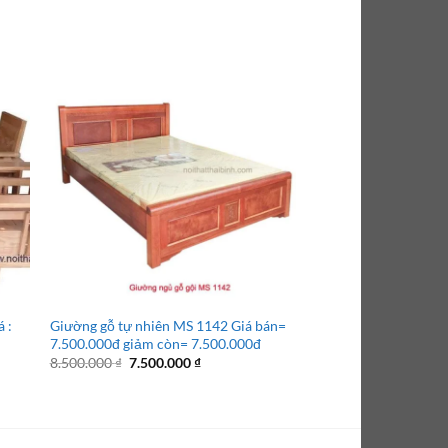
 :
Giường gỗ tự nhiên MS 1142 Giá bán=
Giường ngủ gỗ gõ đỏ
7.500.000đ giảm còn= 7.500.000đ
Giá
19.500.000
₫
15.500
gốc
Giá
Giá
8.500.000
₫
7.500.000
₫
là:
gốc
hiện
19.500.
là:
tại
8.500.000 ₫.
là:
7.500.000 ₫.