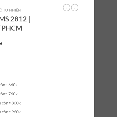
Ỗ TỰ NHIÊN
 MS 2812 |
 TPHCM
Giá
0
₫
hiện
tại
₫.
là:
660.000 ₫.
còn= 660k
còn= 760k
 còn= 860k
 còn= 960k