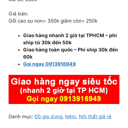
250.000 ₫.
Giá bán:
Gối cao su non= 350k giảm còn= 250k
Giao hàng nhanh 2 giờ tại TPHCM – phí
ship từ 30k đến 50k
Giao hàng toàn quốc – Phí ship 30k đến
60k
Gọi ngay 0913916949
Danh mục:
Đồ gia dụng
,
Nệm
,
Nội thất giá rẻ