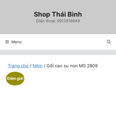
Chuyển
đến
Shop Thái Bình
nội
Điện thoại: 0913916949
dung
Menu
Trang chủ
/
Nệm
/ Gối cao su non MS 2809
Giảm giá!