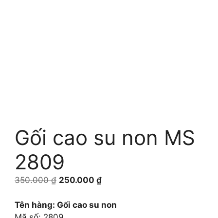
Gối cao su non MS
2809
Giá
Giá
350.000
₫
250.000
₫
gốc
hiện
là:
tại
Tên hàng: Gối cao su non
350.000 ₫.
là:
Mã số: 2809