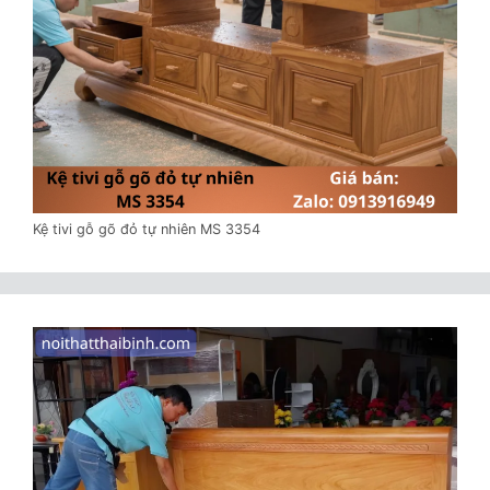
Kệ tivi gỗ gõ đỏ tự nhiên MS 3354