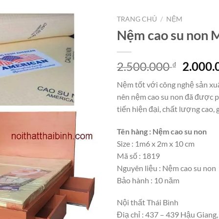
TRANG CHỦ
/
NỆM
Nệm cao su non 
Giá
2.500.000
2.000
₫
gốc
Nệm tốt với công nghệ sản xu
là:
nên nệm cao su non đã được p
2.500.
tiến hiện đại, chất lượng cao, 
Tên hàng : Nệm cao su non
Size : 1m6 x 2m x 10 cm
Mã số : 1819
Nguyên liệu : Nệm cao su non
Bảo hành : 10 năm
Nội thất Thái Bình
Điạ chỉ : 437 – 439 Hậu Giang,