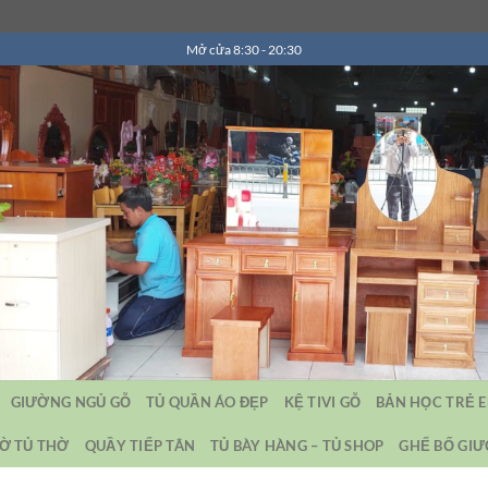
Mở cửa 8:30 - 20:30
GIƯỜNG NGỦ GỖ
TỦ QUẦN ÁO ĐẸP
KỆ TIVI GỖ
BẢN HỌC TRẺ 
Ờ TỦ THỜ
QUẦY TIẾP TÂN
TỦ BÀY HÀNG – TỦ SHOP
GHẾ BỐ GI