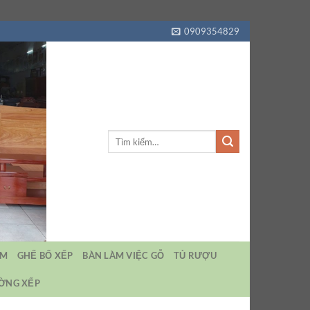
0909354829
Tìm
kiếm:
EM
GHẾ BỐ XẾP
BÀN LÀM VIỆC GỖ
TỦ RƯỢU
ƯỜNG XẾP