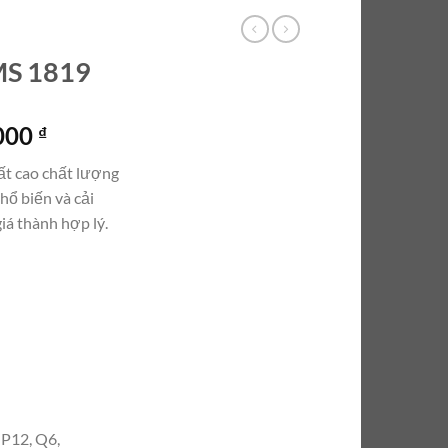
MS 1819
Giá
.000
₫
hiện
ất cao chất lượng
tại
hổ biến và cải
000 ₫.
là:
giá thành hợp lý.
2.000.000 ₫.
 P12, Q6,