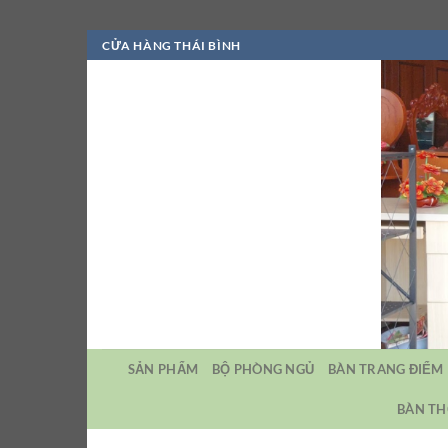
Bỏ
CỬA HÀNG THÁI BÌNH
qua
nội
dung
SẢN PHẨM
BỘ PHÒNG NGỦ
BÀN TRANG ĐIỂM
BÀN TH