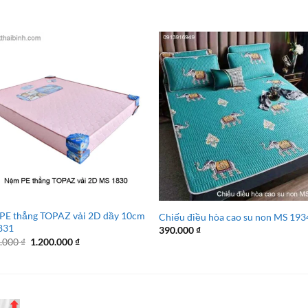
PE thẳng TOPAZ vải 2D dầy 10cm
Chiếu điều hòa cao su non MS 193
831
390.000
₫
Giá
Giá
0.000
₫
1.200.000
₫
gốc
hiện
là:
tại
1.700.000 ₫.
là:
1.200.000 ₫.