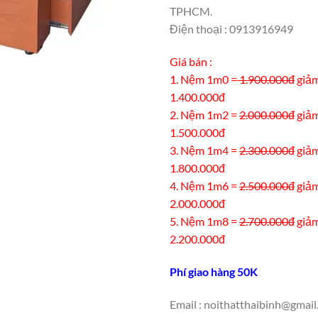
TPHCM.
Điện thoại : 0913916949
Giá bán :
1. Nệm 1m0 =
1.900.000đ
giảm
1.400.000đ
2. Nệm 1m2 =
2.000.000đ
giảm
1.500.000đ
3. Nệm 1m4 =
2.300.000đ
giảm
1.800.000đ
4. Nệm 1m6 =
2.500.000đ
giảm
2.000.000đ
5. Nệm 1m8 =
2.700.000đ
giảm
2.200.000đ
Phí giao hàng 50K
Email : noithatthaibinh@gmai