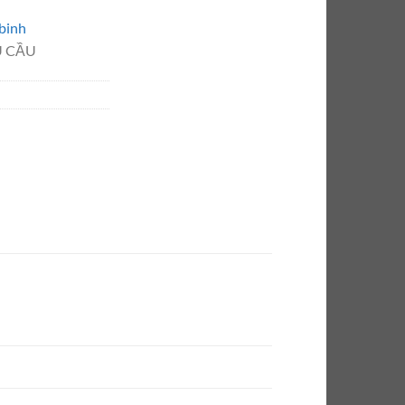
binh
U CẦU