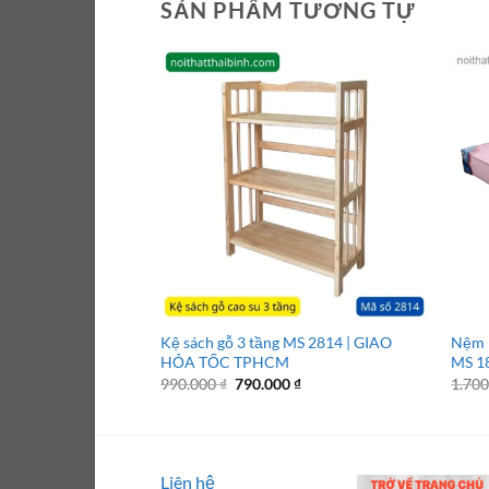
SẢN PHẨM TƯƠNG TỰ
Kệ sách gỗ 3 tầng MS 2814 | GIAO
Nệm 
HỎA TỐC TPHCM
MS 1
Giá
Giá
990.000
₫
790.000
₫
1.70
gốc
hiện
là:
tại
990.000 ₫.
là:
790.000 ₫.
Liên hệ