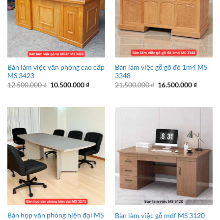
Bàn làm việc văn phòng cao cấp
Bàn làm việc gỗ gõ đỏ 1m4 MS
MS 3423
3348
Giá
Giá
Giá
Giá
12.500.000
₫
10.500.000
₫
21.500.000
₫
16.500.000
₫
gốc
hiện
gốc
hiện
là:
tại
là:
tại
12.500.000 ₫.
là:
21.500.000 ₫.
là:
10.500.000 ₫.
16.500.
Bàn họp văn phòng hiện đại MS
Bàn làm việc gỗ mdf MS 3120