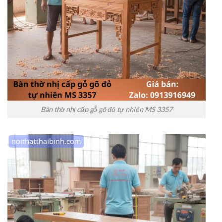
Bàn thờ nhị cấp gỗ gõ đỏ tự nhiên MS 3357