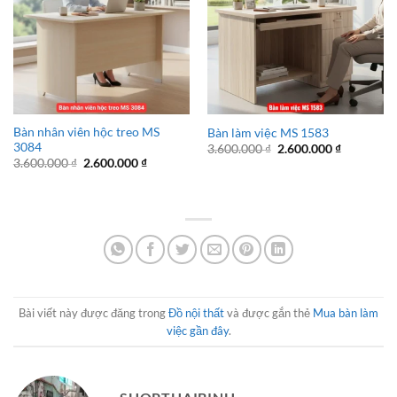
Bàn nhân viên hộc treo MS
Bàn làm việc MS 1583
3084
Giá
Giá
3.600.000
₫
2.600.000
₫
gốc
hiện
Giá
Giá
3.600.000
₫
2.600.000
₫
là:
tại
gốc
hiện
3.600.000 ₫.
là:
là:
tại
2.600.000 
3.600.000 ₫.
là:
2.600.000 ₫.
Bài viết này được đăng trong
Đồ nội thất
và được gắn thẻ
Mua bàn làm
việc gần đây
.