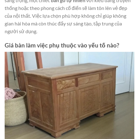
sang trọng, một chiếc
bàn gỗ tự nhiên
với kiểu dáng truyền
thống hoặc theo phong cách cổ điển sẽ làm tôn lên vẻ đẹp
của nội thất. Việc lựa chọn phù hợp không chỉ giúp không
gian hài hòa mà còn thúc đẩy sự sáng tạo, tập trung của
người sử dụng.
Giá bàn làm việc phụ thuộc vào yếu tố nào?