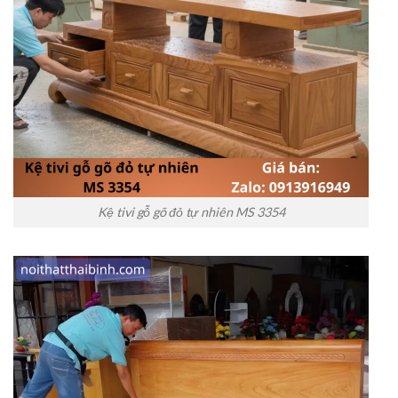
Kệ tivi gỗ gõ đỏ tự nhiên MS 3354