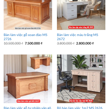
Bàn làm việc gỗ xoan đào MS
Bàn làm việc màu trắng MS
2726
2672
Giá
Giá
Giá
Giá
10.500.000
₫
7.500.000
₫
3.800.000
₫
2.800.000
₫
gốc
hiện
gốc
hiện
là:
tại
là:
tại
10.500.000 ₫.
là:
3.800.000 ₫.
là:
7.500.000 ₫.
2.800.000 
Bàn làm việc gỗ tự nhiên vân gõ
Bộ bàn làm việc 1m2 MS 2626