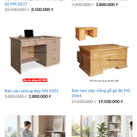
đỏ MS 2637
Giá
Giá
4.800.000
₫
3.800.000
₫
gốc
hiện
Giá
Giá
10.500.000
₫
8.500.000
₫
là:
tại
gốc
hiện
4.800.000 ₫.
là:
là:
tại
3.800.000 
10.500.000 ₫.
là:
8.500.000 ₫.
Bàn làm việc bằng gỗ gõ đỏ MS
Bàn văn phòng đẹp MS 2001
2064
Giá
Giá
3.800.000
₫
2.800.000
₫
gốc
hiện
Giá
Giá
24.500.000
₫
19.500.000
₫
là:
tại
gốc
hiện
3.800.000 ₫.
là:
là:
tại
2.800.000 ₫.
24.500.000 ₫.
là:
19.500.