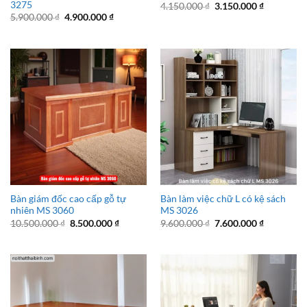
3275
Giá
Giá
4.150.000
₫
3.150.000
₫
gốc
hiện
Giá
Giá
5.900.000
₫
4.900.000
₫
là:
tại
gốc
hiện
4.150.000 ₫.
là:
là:
tại
3.150.000 
5.900.000 ₫.
là:
4.900.000 ₫.
Bàn giám đốc cao cấp gỗ tự
Bàn làm việc chữ L có kệ sách
nhiên MS 3060
MS 3026
Giá
Giá
Giá
Giá
10.500.000
₫
8.500.000
₫
9.600.000
₫
7.600.000
₫
gốc
hiện
gốc
hiện
là:
tại
là:
tại
10.500.000 ₫.
là:
9.600.000 ₫.
là:
8.500.000 ₫.
7.600.000 