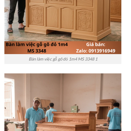
Bàn làm việc gỗ gõ đỏ 1m4 MS 3348 1