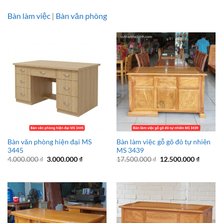
Bàn làm việc
|
Bàn văn phòng
Bàn văn phòng hiện đại MS
Bàn làm việc gỗ gõ đỏ tự nhiên
3445
MS 3439
Giá
Giá
Giá
Giá
4.000.000
₫
3.000.000
₫
17.500.000
₫
12.500.000
₫
gốc
hiện
gốc
hiện
là:
tại
là:
tại
4.000.000 ₫.
là:
17.500.000 ₫.
là:
3.000.000 ₫.
12.500.