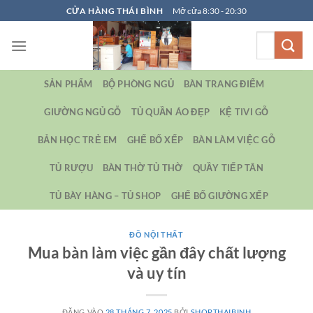
Bỏ
CỬA HÀNG THÁI BÌNH
Mở cửa 8:30 - 20:30
qua
Tìm
nội
kiếm:
dung
SẢN PHẨM
BỘ PHÒNG NGỦ
BÀN TRANG ĐIỂM
GIƯỜNG NGỦ GỖ
TỦ QUẦN ÁO ĐẸP
KỆ TIVI GỖ
BẢN HỌC TRẺ EM
GHẾ BỐ XẾP
BÀN LÀM VIỆC GỖ
TỦ RƯỢU
BÀN THỜ TỦ THỜ
QUẦY TIẾP TÂN
TỦ BÀY HÀNG – TỦ SHOP
GHẾ BỐ GIƯỜNG XẾP
ĐỒ NỘI THẤT
Mua bàn làm việc gần đây chất lượng
và uy tín
ĐĂNG VÀO
28 THÁNG 7, 2025
BỞI
SHOPTHAIBINH