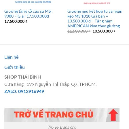
Giường tầng gỗ cao su MS :
Giường ngủ kết hợp tủ và ngăn
9080 – Giá : 17.500.000đ
kéo MS 1018 Giá bán =
10.500.000 đ – Tặng nệm
17.500.000
₫
AMERICAN kèm theo giường
Giá
Giá
11.500.000
₫
10.500.000
₫
gốc
hiện
là:
tại
11.500.000 ₫.
là:
10.500.
Liên hệ
Giới thiệu
SHOP THÁI BÌNH
Cửa hàng : 199 Nguyễn Thị Thập, Q7, TPHCM.
ZALO: 0913916949
Trở về trang chủ