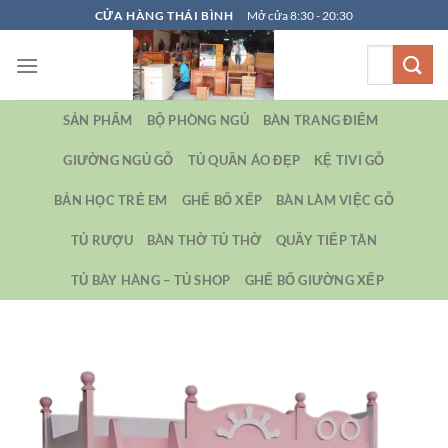
Bỏ
CỬA HÀNG THÁI BÌNH
Mở cửa 8:30 - 20:30
qua
Tìm
nội
kiếm:
dung
SẢN PHẨM
BỘ PHÒNG NGỦ
BÀN TRANG ĐIỂM
GIƯỜNG NGỦ GỖ
TỦ QUẦN ÁO ĐẸP
KỆ TIVI GỖ
BẢN HỌC TRẺ EM
GHẾ BỐ XẾP
BÀN LÀM VIỆC GỖ
TỦ RƯỢU
BÀN THỜ TỦ THỜ
QUẦY TIẾP TÂN
TỦ BÀY HÀNG – TỦ SHOP
GHẾ BỐ GIƯỜNG XẾP