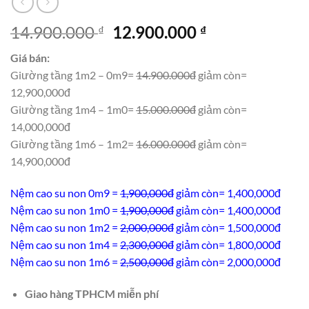
Giá
Giá
14.900.000
12.900.000
₫
₫
gốc
hiện
Giá bán:
là:
tại
Giường tầng 1m2 – 0m9=
14.900.000đ
giảm còn=
14.900.000 ₫.
là:
12,900,000đ
12.900.000 ₫.
Giường tầng 1m4 – 1m0=
15.000.000đ
giảm còn=
14,000,000đ
Giường tầng 1m6 – 1m2=
16.000.000đ
giảm còn=
14,900,000đ
Nệm cao su non 0m9 =
1,900,000đ
giảm còn= 1,400,000đ
Nệm cao su non 1m0 =
1,900,000đ
giảm còn= 1,400,000đ
Nệm cao su non 1m2 =
2,000,000đ
giảm còn= 1,500,000đ
Nệm cao su non 1m4 =
2,300,000đ
giảm còn= 1,800,000đ
Nệm cao su non 1m6 =
2,500,000đ
giảm còn= 2,000,000đ
Giao hàng TPHCM miễn phí