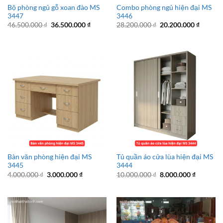
Bộ phòng ngủ gỗ xoan đào MS
Combo phòng ngủ hiện đại MS
3447
3446
Giá
Giá
Giá
Giá
46.500.000
₫
36.500.000
₫
28.200.000
₫
20.200.000
₫
gốc
hiện
gốc
hiện
là:
tại
là:
tại
46.500.000 ₫.
là:
28.200.000 ₫.
là:
36.500.000 ₫.
20.200.
Bàn văn phòng hiện đại MS
Tủ quần áo cửa lùa hiện đại MS
3445
3444
Giá
Giá
Giá
Giá
4.000.000
₫
3.000.000
₫
10.000.000
₫
8.000.000
₫
gốc
hiện
gốc
hiện
là:
tại
là:
tại
4.000.000 ₫.
là:
10.000.000 ₫.
là:
3.000.000 ₫.
8.000.00