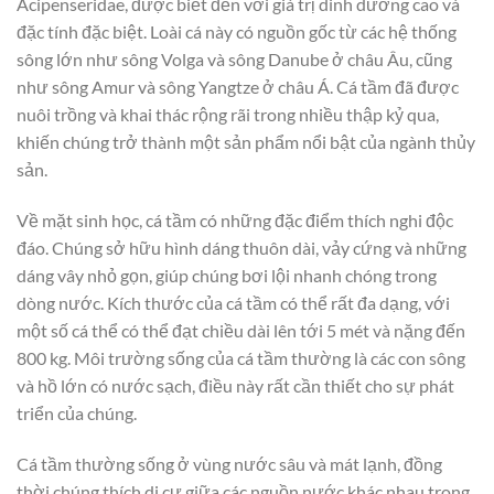
Acipenseridae, được biết đến với giá trị dinh dưỡng cao và
đặc tính đặc biệt. Loài cá này có nguồn gốc từ các hệ thống
sông lớn như sông Volga và sông Danube ở châu Âu, cũng
như sông Amur và sông Yangtze ở châu Á. Cá tầm đã được
nuôi trồng và khai thác rộng rãi trong nhiều thập kỷ qua,
khiến chúng trở thành một sản phẩm nổi bật của ngành thủy
sản.
Về mặt sinh học, cá tầm có những đặc điểm thích nghi độc
đáo. Chúng sở hữu hình dáng thuôn dài, vảy cứng và những
dáng vây nhỏ gọn, giúp chúng bơi lội nhanh chóng trong
dòng nước. Kích thước của cá tầm có thể rất đa dạng, với
một số cá thể có thể đạt chiều dài lên tới 5 mét và nặng đến
800 kg. Môi trường sống của cá tầm thường là các con sông
và hồ lớn có nước sạch, điều này rất cần thiết cho sự phát
triển của chúng.
Cá tầm thường sống ở vùng nước sâu và mát lạnh, đồng
thời chúng thích di cư giữa các nguồn nước khác nhau trong