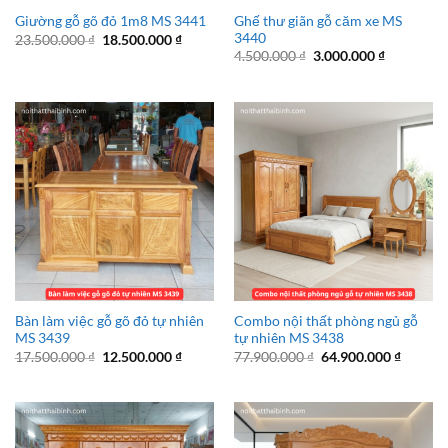
Ghế thư giãn gỗ căm xe MS
Giường gỗ gõ đỏ 1m8 MS 3441
3440
Giá
Giá
23.500.000
₫
18.500.000
₫
gốc
hiện
Giá
Giá
4.500.000
₫
3.000.000
₫
là:
tại
gốc
hiện
23.500.000 ₫.
là:
là:
tại
18.500.000 ₫.
4.500.000 ₫.
là:
3.000.000 
Bàn làm việc gỗ gõ đỏ tự nhiên
Combo nội thất phòng ngủ gỗ
MS 3439
tự nhiên MS 3438
Giá
Giá
Giá
Giá
17.500.000
₫
12.500.000
₫
77.900.000
₫
64.900.000
₫
gốc
hiện
gốc
hiện
là:
tại
là:
tại
17.500.000 ₫.
là:
77.900.000 ₫.
là:
12.500.000 ₫.
64.900.