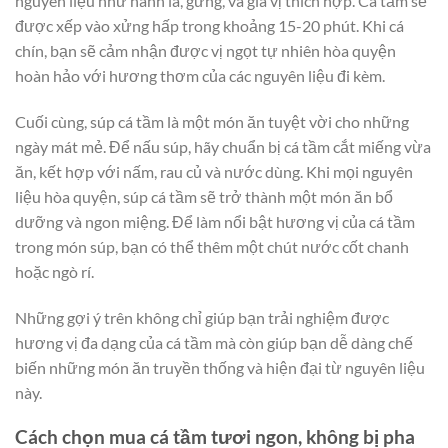
nguyên liệu như hành lá, gừng, và gia vị thích hợp. Cá tầm sẽ
được xếp vào xửng hấp trong khoảng 15-20 phút. Khi cá
chín, bạn sẽ cảm nhận được vị ngọt tự nhiên hòa quyện
hoàn hảo với hương thơm của các nguyên liệu đi kèm.
Cuối cùng, súp cá tầm là một món ăn tuyệt vời cho những
ngày mát mẻ. Để nấu súp, hãy chuẩn bị cá tầm cắt miếng vừa
ăn, kết hợp với nấm, rau củ và nước dùng. Khi mọi nguyên
liệu hòa quyện, súp cá tầm sẽ trở thành một món ăn bổ
dưỡng và ngon miệng. Để làm nổi bật hương vị của cá tầm
trong món súp, bạn có thể thêm một chút nước cốt chanh
hoặc ngò rí.
Những gợi ý trên không chỉ giúp bạn trải nghiệm được
hương vị đa dạng của cá tầm mà còn giúp bạn dễ dàng chế
biến những món ăn truyền thống và hiện đại từ nguyên liệu
này.
Cách chọn mua cá tầm tươi ngon, không bị pha