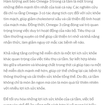
Hàm lượng axit béo Omega-3 trong cá tầm là một trong
những điểm mạnh lớn nhất của loài cá này. Các nghiên cứu
đã chỉ ra rằng Omega-3 có tác dụng tích cực đối với sức khỏe
tim mạch, giúp giảm cholesterol xấu và cải thiện độ linh hoạt
của mạch máu. Đồng thời, Omega-3 cũng đóng vai trò quan
trọng trong việc duy trì hoạt động của não bộ. Tiêu thụ cá
tầm thường xuyên có thể giúp cải thiện trí nhớ và khả năng
nhận thức, làm giảm nguy cơ mắc các bệnh về não.
Khả năng tăng cường hệ miễn dịch là một lợi ích sức khỏe
khác quan trọng của việc tiêu thụ cá tầm. Sự kết hợp khéo
léo giữa vitamim và khoáng chất trong thịt cá giúp tạo ra một
hệ miễn dịch mạnh mẽ hơn, giúp cơ thể chống lại các bệnh lý
thông thường và cải thiện sức khỏe tổng thể. Do đó, cá tầm
không chỉ là món ăn ngon mà còn là món quà từ thiên nhiên
với nhiều lợi ích sức khỏe.
Để tối ưu hóa những lợi ích sức khỏe của cá tầm, việc bổ
sung vào chế độ ăn uống một cách hợp lý sẽ mang lại hiệu