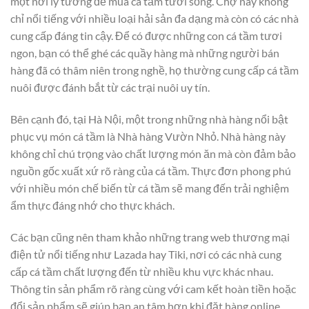
một nơi lý tưởng để mua cá tầm tươi sống. Chợ này không
chỉ nổi tiếng với nhiều loại hải sản đa dạng mà còn có các nhà
cung cấp đáng tin cậy. Để có được những con cá tầm tươi
ngon, bạn có thể ghé các quầy hàng mà những người bán
hàng đã có thâm niên trong nghề, họ thường cung cấp cá tầm
nuôi được đánh bắt từ các trại nuôi uy tín.
Bên cạnh đó, tại Hà Nội, một trong những nhà hàng nổi bật
phục vụ món cá tầm là Nhà hàng Vườn Nhỏ. Nhà hàng này
không chỉ chú trọng vào chất lượng món ăn mà còn đảm bảo
nguồn gốc xuất xứ rõ ràng của cá tầm. Thực đơn phong phú
với nhiều món chế biến từ cá tầm sẽ mang đến trải nghiệm
ẩm thực đáng nhớ cho thực khách.
Các bạn cũng nên tham khảo những trang web thương mại
điện tử nổi tiếng như Lazada hay Tiki, nơi có các nhà cung
cấp cá tầm chất lượng đến từ nhiều khu vực khác nhau.
Thông tin sản phẩm rõ ràng cùng với cam kết hoàn tiền hoặc
đổi sản phẩm sẽ giúp bạn an tâm hơn khi đặt hàng online.