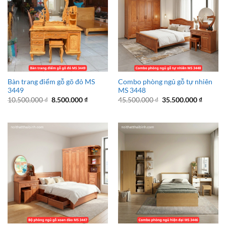
Bàn trang điểm gỗ gõ đỏ MS
Combo phòng ngủ gỗ tự nhiên
3449
MS 3448
Giá
Giá
Giá
Giá
10.500.000
₫
8.500.000
₫
45.500.000
₫
35.500.000
₫
gốc
hiện
gốc
hiện
là:
tại
là:
tại
10.500.000 ₫.
là:
45.500.000 ₫.
là:
8.500.000 ₫.
35.500.