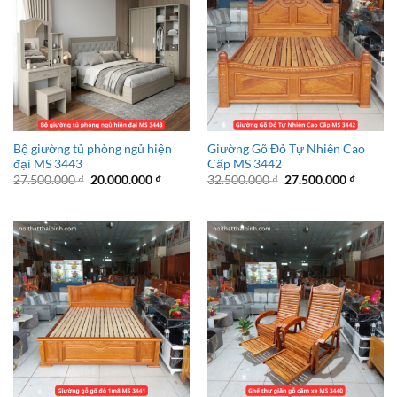
Bộ giường tủ phòng ngủ hiện
Giường Gõ Đỏ Tự Nhiên Cao
đại MS 3443
Cấp MS 3442
Giá
Giá
Giá
Giá
27.500.000
₫
20.000.000
₫
32.500.000
₫
27.500.000
₫
gốc
hiện
gốc
hiện
là:
tại
là:
tại
27.500.000 ₫.
là:
32.500.000 ₫.
là:
20.000.000 ₫.
27.500.