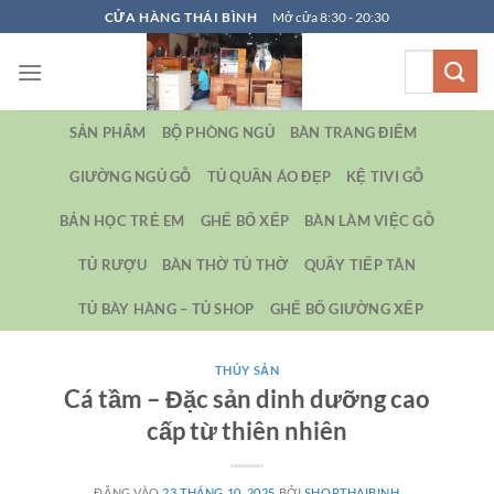
Bỏ
CỬA HÀNG THÁI BÌNH
Mở cửa 8:30 - 20:30
qua
Tìm
nội
kiếm:
dung
SẢN PHẨM
BỘ PHÒNG NGỦ
BÀN TRANG ĐIỂM
GIƯỜNG NGỦ GỖ
TỦ QUẦN ÁO ĐẸP
KỆ TIVI GỖ
BẢN HỌC TRẺ EM
GHẾ BỐ XẾP
BÀN LÀM VIỆC GỖ
TỦ RƯỢU
BÀN THỜ TỦ THỜ
QUẦY TIẾP TÂN
TỦ BÀY HÀNG – TỦ SHOP
GHẾ BỐ GIƯỜNG XẾP
THỦY SẢN
Cá tầm – Đặc sản dinh dưỡng cao
cấp từ thiên nhiên
ĐĂNG VÀO
23 THÁNG 10, 2025
BỞI
SHOPTHAIBINH