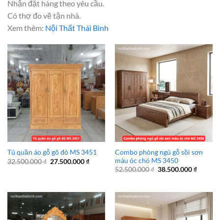
Nhận đặt hàng theo yêu cầu.
Có thợ đo vẽ tận nhà.
Xem thêm:
Nội Thất Thái Bình
Combo phòng ngủ gỗ sồi sơn
Tủ quần áo gỗ gõ đỏ MS 3451
màu óc chó MS 3450
Giá
Giá
32.500.000
₫
27.500.000
₫
gốc
hiện
Giá
Giá
52.500.000
₫
38.500.000
₫
là:
tại
gốc
hiện
32.500.000 ₫.
là:
là:
tại
27.500.000 ₫.
52.500.000 ₫.
là:
38.500.