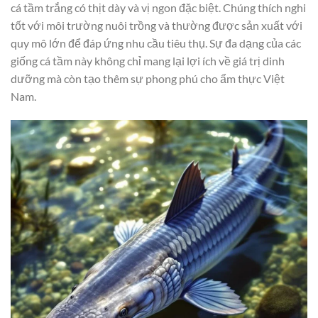
cá tầm trắng có thịt dày và vị ngon đặc biệt. Chúng thích nghi
tốt với môi trường nuôi trồng và thường được sản xuất với
quy mô lớn để đáp ứng nhu cầu tiêu thụ. Sự đa dạng của các
giống cá tầm này không chỉ mang lại lợi ích về giá trị dinh
dưỡng mà còn tạo thêm sự phong phú cho ẩm thực Việt
Nam.