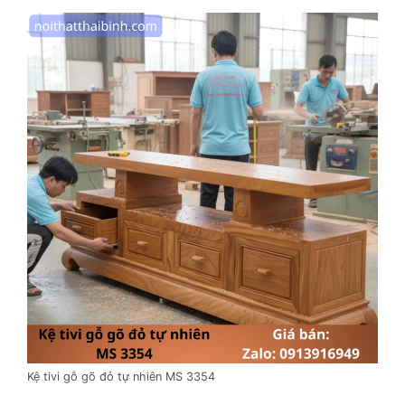
Kệ tivi gỗ gõ đỏ tự nhiên MS 3354