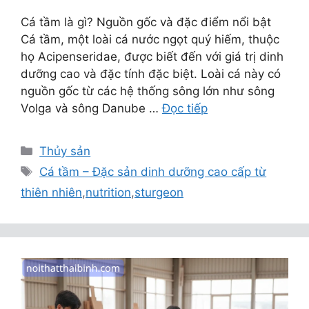
Cá tầm là gì? Nguồn gốc và đặc điểm nổi bật
Cá tầm, một loài cá nước ngọt quý hiếm, thuộc
họ Acipenseridae, được biết đến với giá trị dinh
dưỡng cao và đặc tính đặc biệt. Loài cá này có
nguồn gốc từ các hệ thống sông lớn như sông
Volga và sông Danube …
Đọc tiếp
Danh
Thủy sản
mục
Thẻ
Cá tầm – Đặc sản dinh dưỡng cao cấp từ
thiên nhiên
,
nutrition
,
sturgeon