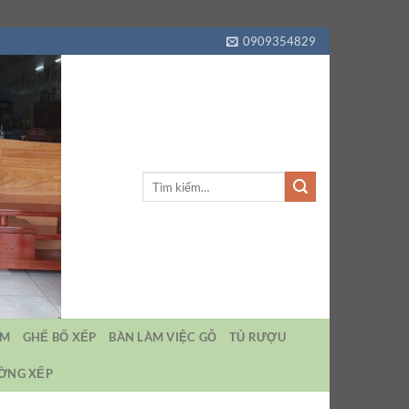
0909354829
Tìm
kiếm:
EM
GHẾ BỐ XẾP
BÀN LÀM VIỆC GỖ
TỦ RƯỢU
ƯỜNG XẾP