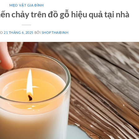
MẸO VẶT GIA ĐÌNH
nến chảy trên đồ gỗ hiệu quả tại nhà
ÀO
21 THÁNG 6, 2025
BỞI
SHOPTHAIBINH