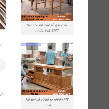
Bàn thờ nhị cấp gỗ gõ đỏ tự
nhiên MS 3357
ỉ
u
sạch
Kệ tivi gỗ gõ đỏ tự nhiên MS
3354