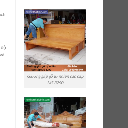
ạch
t độ
 và
Giường gấp gỗ tự nhiên cao cấp
MS 3290