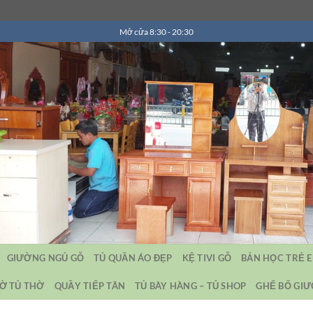
Mở cửa 8:30 - 20:30
GIƯỜNG NGỦ GỖ
TỦ QUẦN ÁO ĐẸP
KỆ TIVI GỖ
BẢN HỌC TRẺ 
Ờ TỦ THỜ
QUẦY TIẾP TÂN
TỦ BÀY HÀNG – TỦ SHOP
GHẾ BỐ GI