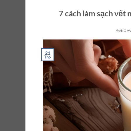
7 cách làm sạch vết 
ĐĂNG V
21
Th6