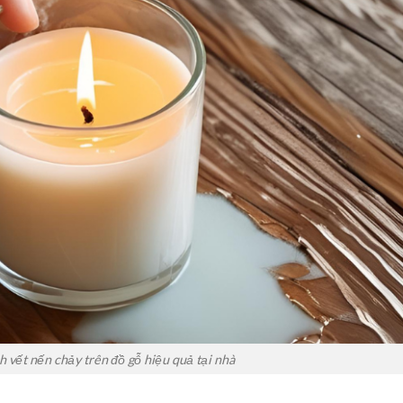
h vết nến chảy trên đồ gỗ hiệu quả tại nhà