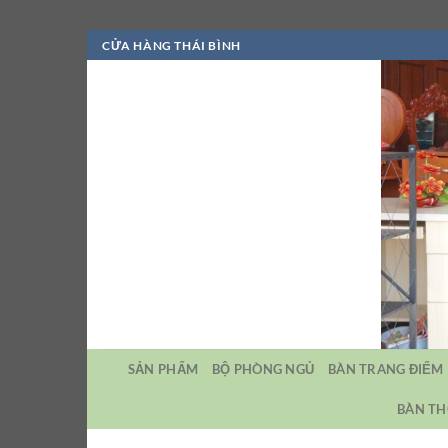
Bỏ
CỬA HÀNG THÁI BÌNH
qua
nội
dung
SẢN PHẨM
BỘ PHÒNG NGỦ
BÀN TRANG ĐIỂM
BÀN TH