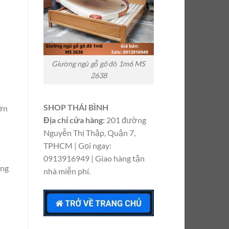
Giường ngủ gỗ gõ đỏ 1m6 MS
2638
SHOP THÁI BÌNH
đơn
Địa chỉ cửa hàng:
201 đường
Nguyễn Thị Thập, Quận 7,
TPHCM | Gọi ngay:
0913916949 | Giao hàng tận
ông
nhà miễn phí.