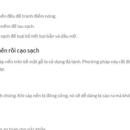
yển đều để tránh điểm nóng.
 mềm để lau sạch.
sạch để loại bỏ hết bụi bẩn và dầu mỡ.
ến rồi cạo sạch
áp nến trên bề mặt gỗ là sử dụng đá lạnh. Phương pháp này rất 
ạp.
 chóng. Khi sáp nến bị đông cứng, nó sẽ dễ dàng bị cạo ra mà kh
o an toàn cho sức khỏe.