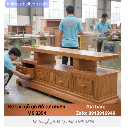
Kệ tivi gỗ gõ đỏ tự nhiên MS 3354