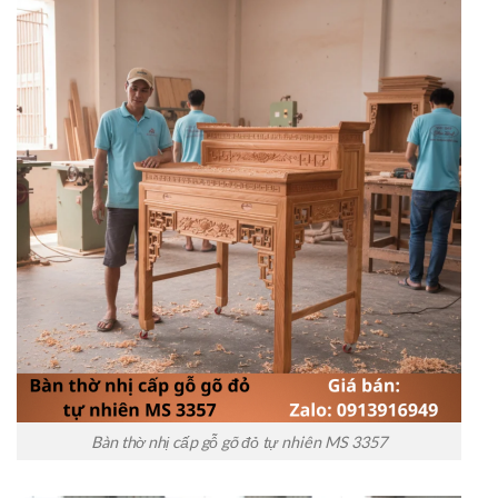
Bàn thờ nhị cấp gỗ gõ đỏ tự nhiên MS 3357