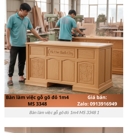
Bàn làm việc gỗ gõ đỏ 1m4 MS 3348 1