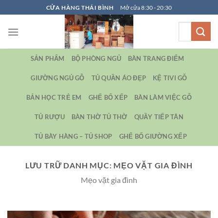
Bỏ
CỬA HÀNG THÁI BÌNH
Mở cửa 8:30 - 20:30
qua
Tìm
nội
kiếm:
dung
SẢN PHẨM
BỘ PHÒNG NGỦ
BÀN TRANG ĐIỂM
GIƯỜNG NGỦ GỖ
TỦ QUẦN ÁO ĐẸP
KỆ TIVI GỖ
BẢN HỌC TRẺ EM
GHẾ BỐ XẾP
BÀN LÀM VIỆC GỖ
TỦ RƯỢU
BÀN THỜ TỦ THỜ
QUẦY TIẾP TÂN
TỦ BÀY HÀNG – TỦ SHOP
GHẾ BỐ GIƯỜNG XẾP
LƯU TRỮ DANH MỤC:
MẸO VẶT GIA ĐÌNH
Mẹo vặt gia đình