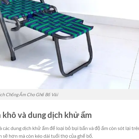
ch Chống Ẩm Cho Ghế Bố Vải
n khô và dung dịch khử ẩm
các dung dịch khử ẩm để loại bỏ bụi bẩn và độ ẩm còn sót lại trê
h sẽ hơn mà còn kéo dài tuổi thọ của ghế bố.