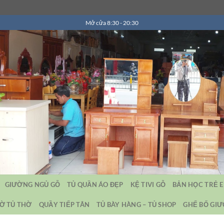
Mở cửa 8:30 - 20:30
GIƯỜNG NGỦ GỖ
TỦ QUẦN ÁO ĐẸP
KỆ TIVI GỖ
BẢN HỌC TRẺ 
Ờ TỦ THỜ
QUẦY TIẾP TÂN
TỦ BÀY HÀNG – TỦ SHOP
GHẾ BỐ GI