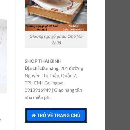
Giường ngủ gỗ gõ đỏ 1m6 MS
2638
SHOP THÁI BÌNH
Địa chỉ cửa hàng:
201 đường
Nguyễn Thị Thập, Quận 7,
TPHCM | Gọi ngay:
0913916949 | Giao hàng tận
nhà miễn phí.
n