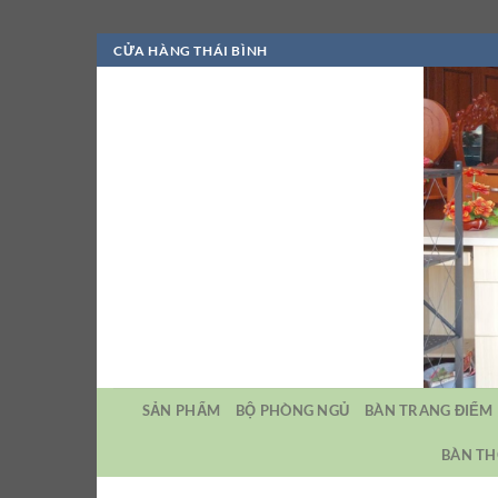
Bỏ
CỬA HÀNG THÁI BÌNH
qua
nội
dung
SẢN PHẨM
BỘ PHÒNG NGỦ
BÀN TRANG ĐIỂM
BÀN TH