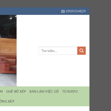
0909354829
Tìm
kiếm:
EM
GHẾ BỐ XẾP
BÀN LÀM VIỆC GỖ
TỦ RƯỢU
ƯỜNG XẾP