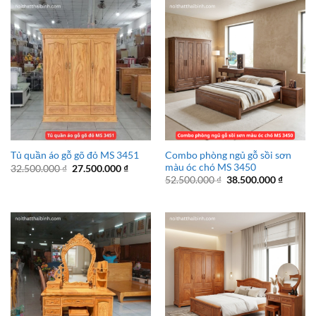
Combo phòng ngủ gỗ sồi sơn
Tủ quần áo gỗ gõ đỏ MS 3451
màu óc chó MS 3450
Giá
Giá
32.500.000
₫
27.500.000
₫
gốc
hiện
Giá
Giá
52.500.000
₫
38.500.000
₫
là:
tại
gốc
hiện
32.500.000 ₫.
là:
là:
tại
27.500.000 ₫.
52.500.000 ₫.
là:
38.500.