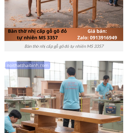
Bàn thờ nhị cấp gỗ gõ đỏ tự nhiên MS 3357