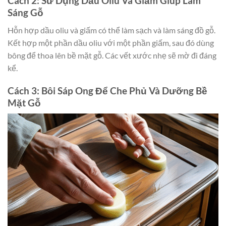
Cách 2: Sử Dụng Dầu Oliu Và Giấm Giúp Làm
Sáng Gỗ
Hỗn hợp dầu oliu và giấm có thể làm sạch và làm sáng đồ gỗ.
Kết hợp một phần dầu oliu với một phần giấm, sau đó dùng
bông để thoa lên bề mặt gỗ. Các vết xước nhẹ sẽ mờ đi đáng
kể.
Cách 3: Bôi Sáp Ong Để Che Phủ Và Dưỡng Bề
Mặt Gỗ