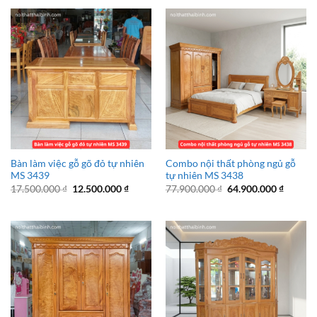
18.500.000 ₫.
4.500.000 ₫.
là:
3.000.000 
Bàn làm việc gỗ gõ đỏ tự nhiên
Combo nội thất phòng ngủ gỗ
MS 3439
tự nhiên MS 3438
Giá
Giá
Giá
Giá
17.500.000
₫
12.500.000
₫
77.900.000
₫
64.900.000
₫
gốc
hiện
gốc
hiện
là:
tại
là:
tại
17.500.000 ₫.
là:
77.900.000 ₫.
là:
12.500.000 ₫.
64.900.