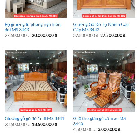
Bộ giường tủ phòng ngủ hiện
Giường Gõ Đỏ Tự Nhiên Cao
đại MS 3443
Cấp MS 3442
Giá
Giá
Giá
Giá
27.500.000
₫
20.000.000
₫
32.500.000
₫
27.500.000
₫
gốc
hiện
gốc
hiện
là:
tại
là:
tại
27.500.000 ₫.
là:
32.500.000 ₫.
là:
20.000.000 ₫.
27.500.
Ghế thư giãn gỗ căm xe MS
Giường gỗ gõ đỏ 1m8 MS 3441
3440
Giá
Giá
23.500.000
₫
18.500.000
₫
gốc
hiện
Giá
Giá
4.500.000
₫
3.000.000
₫
là:
tại
gốc
hiện
23.500.000 ₫.
là:
là:
tại