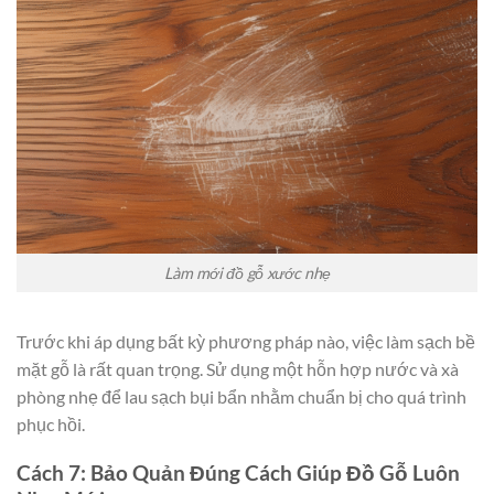
Làm mới đồ gỗ xước nhẹ
Trước khi áp dụng bất kỳ phương pháp nào, việc làm sạch bề
mặt gỗ là rất quan trọng. Sử dụng một hỗn hợp nước và xà
phòng nhẹ để lau sạch bụi bẩn nhằm chuẩn bị cho quá trình
phục hồi.
Cách 7: Bảo Quản Đúng Cách Giúp Đồ Gỗ Luôn