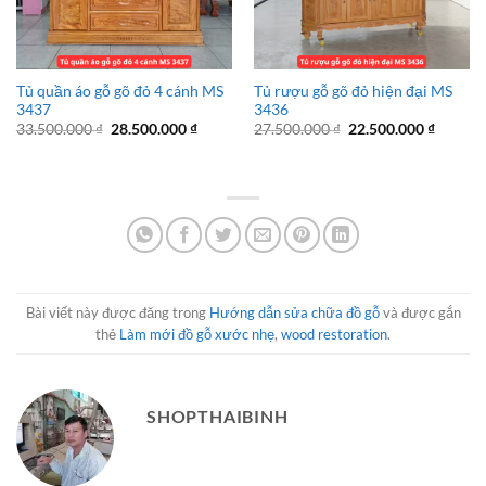
Tủ quần áo gỗ gõ đỏ 4 cánh MS
Tủ rượu gỗ gõ đỏ hiện đại MS
3437
3436
Giá
Giá
Giá
Giá
33.500.000
₫
28.500.000
₫
27.500.000
₫
22.500.000
₫
gốc
hiện
gốc
hiện
là:
tại
là:
tại
33.500.000 ₫.
là:
27.500.000 ₫.
là:
28.500.000 ₫.
22.500.
Bài viết này được đăng trong
Hướng dẫn sửa chữa đồ gỗ
và được gắn
thẻ
Làm mới đồ gỗ xước nhẹ
,
wood restoration
.
SHOPTHAIBINH