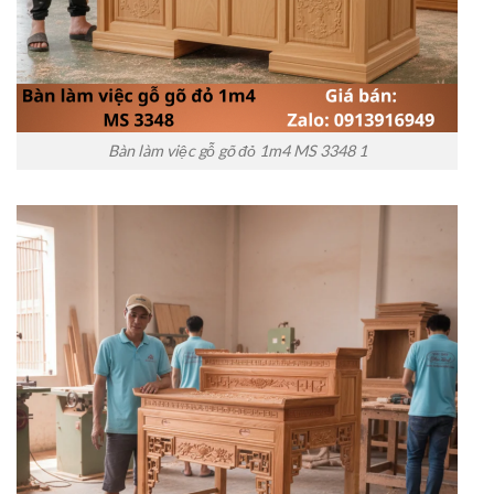
Bàn làm việc gỗ gõ đỏ 1m4 MS 3348 1