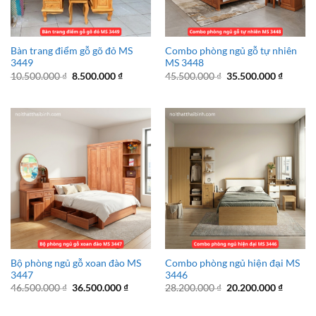
Bàn trang điểm gỗ gõ đỏ MS
Combo phòng ngủ gỗ tự nhiên
3449
MS 3448
Giá
Giá
Giá
Giá
10.500.000
₫
8.500.000
₫
45.500.000
₫
35.500.000
₫
gốc
hiện
gốc
hiện
là:
tại
là:
tại
10.500.000 ₫.
là:
45.500.000 ₫.
là:
8.500.000 ₫.
35.500.
Bộ phòng ngủ gỗ xoan đào MS
Combo phòng ngủ hiện đại MS
3447
3446
Giá
Giá
Giá
Giá
46.500.000
₫
36.500.000
₫
28.200.000
₫
20.200.000
₫
gốc
hiện
gốc
hiện
là:
tại
là:
tại
46.500.000 ₫.
là:
28.200.000 ₫.
là: