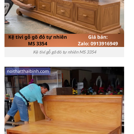
Kệ tivi gỗ gõ đỏ tự nhiên MS 3354