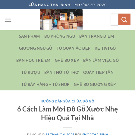
Bỏ
CỬA HÀNG THÁI BÌNH
Mở cửa 8:30 - 20:30
qua
Tìm
nội
kiếm:
dung
SẢN PHẨM
BỘ PHÒNG NGỦ
BÀN TRANG ĐIỂM
GIƯỜNG NGỦ GỖ
TỦ QUẦN ÁO ĐẸP
KỆ TIVI GỖ
BẢN HỌC TRẺ EM
GHẾ BỐ XẾP
BÀN LÀM VIỆC GỖ
TỦ RƯỢU
BÀN THỜ TỦ THỜ
QUẦY TIẾP TÂN
TỦ BÀY HÀNG – TỦ SHOP
GHẾ BỐ GIƯỜNG XẾP
HƯỚNG DẪN SỬA CHỮA ĐỒ GỖ
6 Cách Làm Mới Đồ Gỗ Xước Nhẹ
Hiệu Quả Tại Nhà
ĐĂNG VÀO
18 THÁNG 6, 2025
BỞI
SHOPTHAIBINH