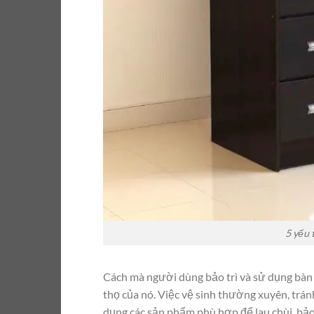
5 yếu 
Cách mà người dùng bảo trì và sử dụng bàn l
thọ của nó. Việc vệ sinh thường xuyên, trán
dụng các sản phẩm phù hợp để lau chùi, bả