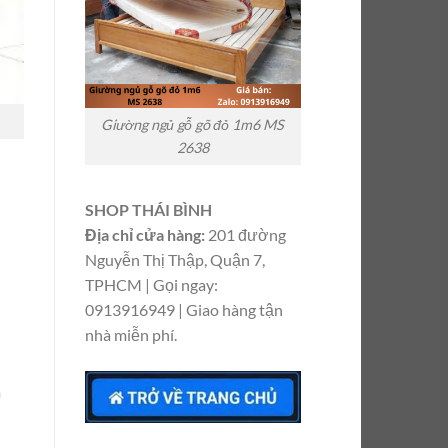
Giường ngủ gỗ gõ đỏ 1m6 MS
2638
SHOP THÁI BÌNH
Địa chỉ cửa hàng:
201 đường
Nguyễn Thị Thập, Quận 7,
TPHCM | Gọi ngay:
0913916949 | Giao hàng tận
nhà miễn phí.
m