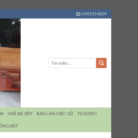
0909354829
Tìm
kiếm:
EM
GHẾ BỐ XẾP
BÀN LÀM VIỆC GỖ
TỦ RƯỢU
ƯỜNG XẾP