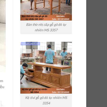
Bàn thờ nhị cấp gỗ gõ đỏ tự
nhiên MS 3357
âm
iệu
Kệ tivi gỗ gõ đỏ tự nhiên MS
3354