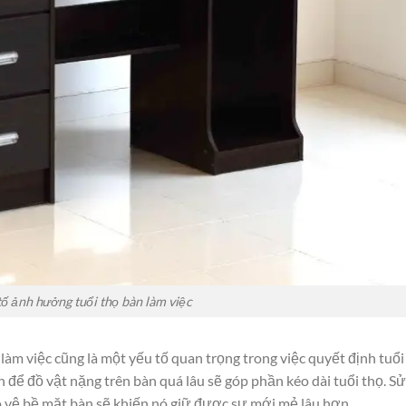
tố ảnh hưởng tuổi thọ bàn làm việc
àm việc cũng là một yếu tố quan trọng trong việc quyết định tuổi
h để đồ vật nặng trên bàn quá lâu sẽ góp phần kéo dài tuổi thọ. Sử
o vệ bề mặt bàn sẽ khiến nó giữ được sự mới mẻ lâu hơn.