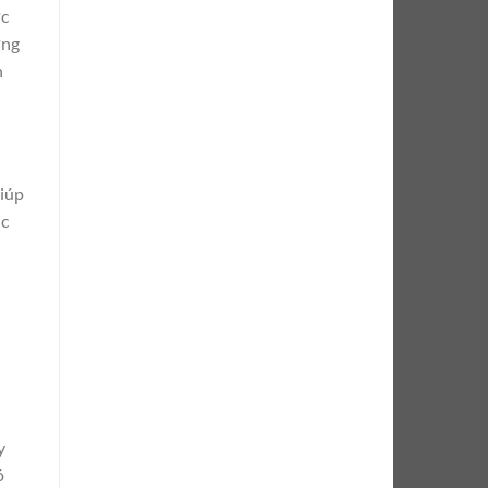
ức
ưng
n
giúp
ợc
y
ó