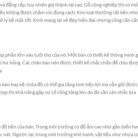
à đẳng cấp, tuy nhiên giá thành lại cao. Gỗ công nghiệp thì có m
nếu không được chăm sóc đúng cách. Kim loại thường rất bền nh
ử lý bề mặt tốt. Kính mang lại vẻ đẹp hiện đại nhưng cũng cần cẩ
góp phần lớn vào tuổi thọ của nó. Một bàn có thiết kế thông minh 
bị hư hỏng. Các chân bàn nên được thiết kế chắc chắn để chịu đư
y.
kéo hay kệ chứa đồ có thể gia tăng tính tiện lợi mà vẫn giữ được
 tạp thì khả năng gặp sự cố cũng tăng lên, do đó cần cân nhắc lựa
 độ bền của bàn. Trong môi trường có độ ẩm cao như gần biển ha
 nát. Ngược lại, trong môi trường khô hanh, vật liệu như nhựa c