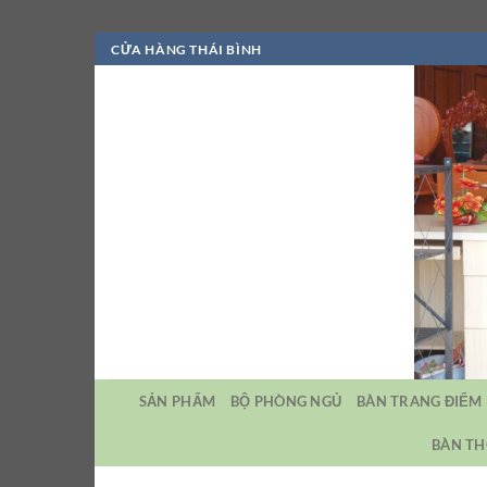
Bỏ
CỬA HÀNG THÁI BÌNH
qua
nội
dung
SẢN PHẨM
BỘ PHÒNG NGỦ
BÀN TRANG ĐIỂM
BÀN TH