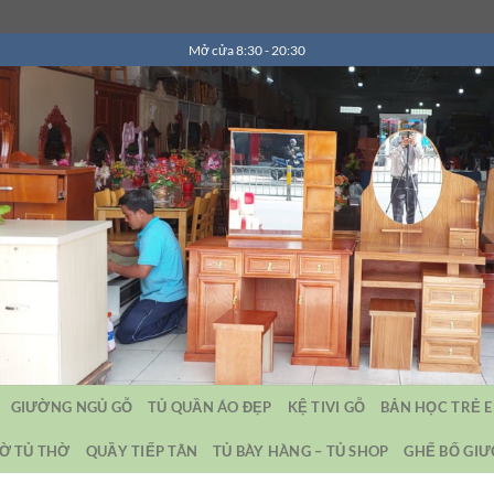
Mở cửa 8:30 - 20:30
GIƯỜNG NGỦ GỖ
TỦ QUẦN ÁO ĐẸP
KỆ TIVI GỖ
BẢN HỌC TRẺ 
Ờ TỦ THỜ
QUẦY TIẾP TÂN
TỦ BÀY HÀNG – TỦ SHOP
GHẾ BỐ GI