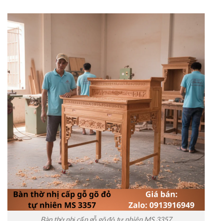
Bàn thờ nhị cấp gỗ gõ đỏ tự nhiên MS 3357