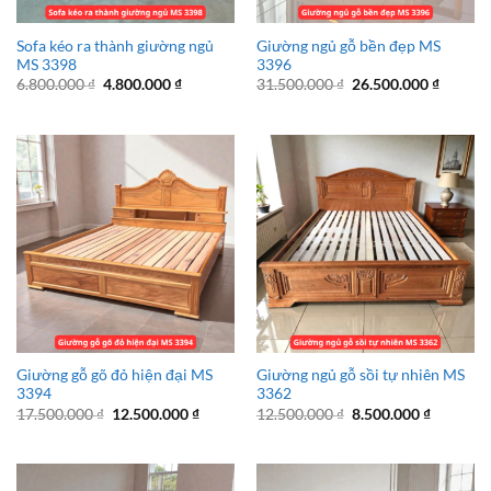
Sofa kéo ra thành giường ngủ
Giường ngủ gỗ bền đẹp MS
MS 3398
3396
Giá
Giá
Giá
Giá
6.800.000
₫
4.800.000
₫
31.500.000
₫
26.500.000
₫
gốc
hiện
gốc
hiện
là:
tại
là:
tại
6.800.000 ₫.
là:
31.500.000 ₫.
là:
4.800.000 ₫.
26.500.
Giường gỗ gõ đỏ hiện đại MS
Giường ngủ gỗ sồi tự nhiên MS
3394
3362
Giá
Giá
Giá
Giá
17.500.000
₫
12.500.000
₫
12.500.000
₫
8.500.000
₫
gốc
hiện
gốc
hiện
là:
tại
là:
tại
17.500.000 ₫.
là:
12.500.000 ₫.
là:
12.500.000 ₫.
8.500.00