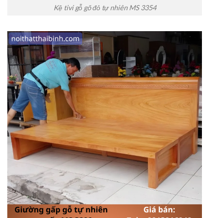
Kệ tivi gỗ gõ đỏ tự nhiên MS 3354