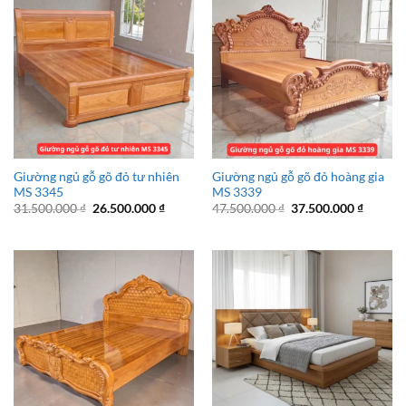
Giường ngủ gỗ gõ đỏ tư nhiên
Giường ngủ gỗ gõ đỏ hoàng gia
MS 3345
MS 3339
Giá
Giá
Giá
Giá
31.500.000
₫
26.500.000
₫
47.500.000
₫
37.500.000
₫
gốc
hiện
gốc
hiện
là:
tại
là:
tại
31.500.000 ₫.
là:
47.500.000 ₫.
là:
26.500.000 ₫.
37.500.