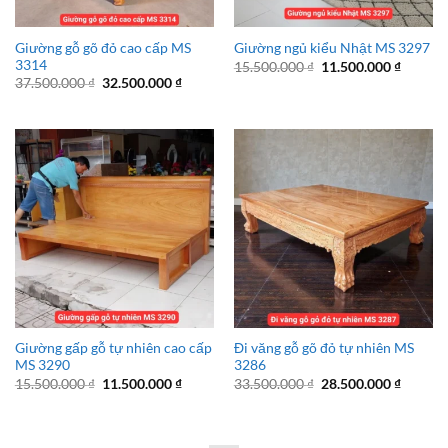
Giường gỗ gõ đỏ cao cấp MS
Giường ngủ kiểu Nhật MS 3297
3314
Giá
Giá
15.500.000
₫
11.500.000
₫
gốc
hiện
Giá
Giá
37.500.000
₫
32.500.000
₫
là:
tại
gốc
hiện
15.500.000 ₫.
là:
là:
tại
11.500.
37.500.000 ₫.
là:
32.500.000 ₫.
Giường gấp gỗ tự nhiên cao cấp
Đi văng gỗ gõ đỏ tự nhiên MS
MS 3290
3286
Giá
Giá
Giá
Giá
15.500.000
₫
11.500.000
₫
33.500.000
₫
28.500.000
₫
gốc
hiện
gốc
hiện
là:
tại
là:
tại
15.500.000 ₫.
là:
33.500.000 ₫.
là:
11.500.000 ₫.
28.500.