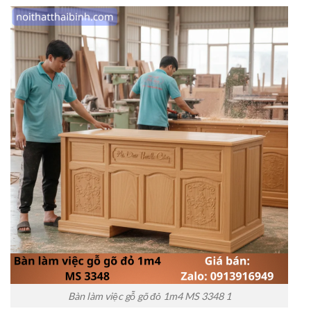
Bàn làm việc gỗ gõ đỏ 1m4 MS 3348 1