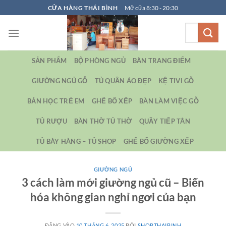
Bỏ
CỬA HÀNG THÁI BÌNH
Mở cửa 8:30 - 20:30
qua
Tìm
nội
kiếm:
dung
SẢN PHẨM
BỘ PHÒNG NGỦ
BÀN TRANG ĐIỂM
GIƯỜNG NGỦ GỖ
TỦ QUẦN ÁO ĐẸP
KỆ TIVI GỖ
BẢN HỌC TRẺ EM
GHẾ BỐ XẾP
BÀN LÀM VIỆC GỖ
TỦ RƯỢU
BÀN THỜ TỦ THỜ
QUẦY TIẾP TÂN
TỦ BÀY HÀNG – TỦ SHOP
GHẾ BỐ GIƯỜNG XẾP
GIƯỜNG NGỦ
3 cách làm mới giường ngủ cũ – Biến
hóa không gian nghỉ ngơi của bạn
ĐĂNG VÀO
10 THÁNG 6, 2025
BỞI
SHOPTHAIBINH