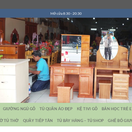
Mở cửa 8:30 - 20:30
GIƯỜNG NGỦ GỖ
TỦ QUẦN ÁO ĐẸP
KỆ TIVI GỖ
BẢN HỌC TRẺ 
Ờ TỦ THỜ
QUẦY TIẾP TÂN
TỦ BÀY HÀNG – TỦ SHOP
GHẾ BỐ GI