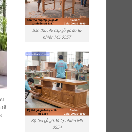
Bàn thờ nhị cấp gỗ gõ đỏ tự
nhiên MS 3357
ôi
a sẽ
g
Kệ tivi gỗ gõ đỏ tự nhiên MS
3354