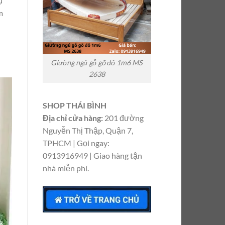
ụ
m
Giường ngủ gỗ gõ đỏ 1m6 MS
2638
SHOP THÁI BÌNH
Địa chỉ cửa hàng:
201 đường
Nguyễn Thị Thập, Quận 7,
TPHCM | Gọi ngay:
0913916949 | Giao hàng tận
nhà miễn phí.