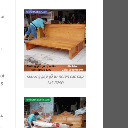
 ai
n
.
uốt
Giường gấp gỗ tự nhiên cao cấp
ng
MS 3290
u.