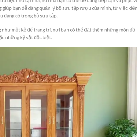
bữa tiệc nhỏ tại nhà, nơi mà bạn có thể dễ dàng tiếp cận và phục v
 giúp bạn dễ dàng quản lý bộ sưu tập rượu của mình, từ việc kiể
ợu đang có trong bộ sưu tập.
 như một kệ để trang trí, nơi bạn có thể đặt thêm những món đồ
ặc những kỷ vật đặc biệt.