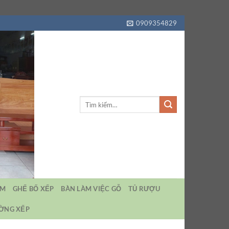
0909354829
Tìm
kiếm:
EM
GHẾ BỐ XẾP
BÀN LÀM VIỆC GỖ
TỦ RƯỢU
ƯỜNG XẾP