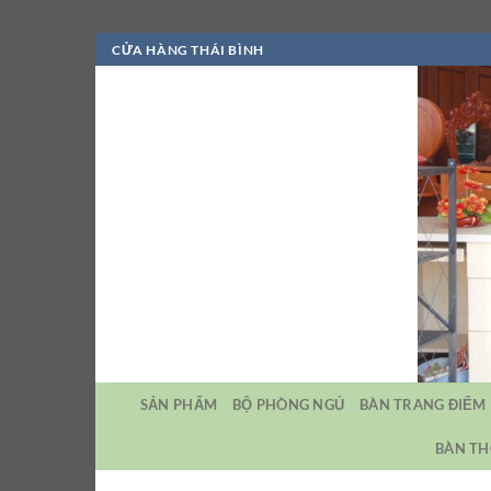
Bỏ
CỬA HÀNG THÁI BÌNH
qua
nội
dung
SẢN PHẨM
BỘ PHÒNG NGỦ
BÀN TRANG ĐIỂM
BÀN TH