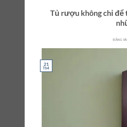
Tủ rượu không chỉ để 
nhữ
ĐĂNG V
21
Th4