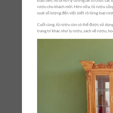
Đầu tiên, nó là nơi lý tưởng để tổ chức các 
rượu cho khách mời. Hơn nữa, tủ rượu cũng
soát số lượng đến việc biết rõ từng loại rư
Cuối cùng, tủ rượu còn có thể được sử dụng
trang trí khác như ly rượu, sách về rượu, ho